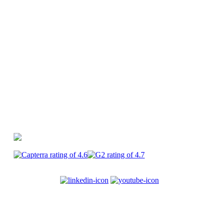
vidéos
Glossaire
Centre d'aide
PlayPlay vs
Canva
PlayPlay vs Premiere Pro
PlayPlay vs
CapCut
PlayPlay
Enterprise
Carrières
CGU
Mentions
légales
Confidentialité
Sécurité
Cookies
© 2017-2025
PlayPlay. Tous droits réservés