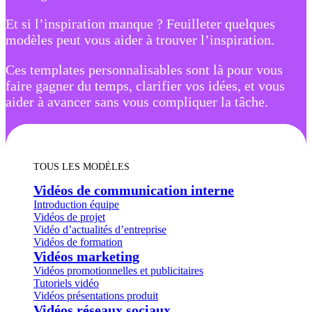
Et si l’inspiration manque ? Feuilleter quelques
modèles peut vous aider à trouver l’inspiration.
Ces templates personnalisables sont là pour vous
faire gagner du temps, clarifier vos idées, et vous
aider à avancer sans vous compliquer la tâche.
TOUS LES MODÈLES
Vidéos de communication interne
Introduction équipe
Vidéos de projet
Vidéo d’actualités d’entreprise
Vidéos de formation
Vidéos marketing
Vidéos promotionnelles et publicitaires
Tutoriels vidéo
Vidéos présentations produit
Vidéos réseaux sociaux