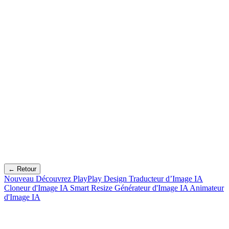
← Retour
Nouveau
Découvrez PlayPlay Design
Traducteur d’Image IA
Cloneur d'Image IA
Smart Resize
Générateur d'Image IA
Animateur
d'Image IA