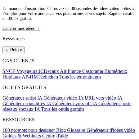
En manque d'inspiration ? Trouvez en 30 secondes des idées vidéo prêtes à
l’emploi pour votre audience, vos plateformes et vos sujets. Rapide, créatif
et 100 % gratuit.
Générer mes idées →
Ressources
← Retour
CAS CLIENTS
SNCF Voyageurs
JCDecaux
Air France
Castorama
Biomérieux
Hôpitaux AP-HM
Heineken
Tous les témoignages
OUTILS GRATUITS
Générateur script IA
Générateur vidéo IA
URL vers vidéo IA
Générateur sous-titres IA
Générateur voix off IA
Générateur posts
réseaux sociaux IA
Tous les outils gratuits
RESSOURCES
100 prompts pour designer
Blog
Glossaire
Générateur d'idées vidéo
Guides & Webinars
Centre d'aide