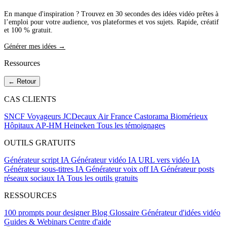
En manque d'inspiration ? Trouvez en 30 secondes des idées vidéo prêtes à
l’emploi pour votre audience, vos plateformes et vos sujets. Rapide, créatif
et 100 % gratuit.
Générer mes idées →
Ressources
← Retour
CAS CLIENTS
SNCF Voyageurs
JCDecaux
Air France
Castorama
Biomérieux
Hôpitaux AP-HM
Heineken
Tous les témoignages
OUTILS GRATUITS
Générateur script IA
Générateur vidéo IA
URL vers vidéo IA
Générateur sous-titres IA
Générateur voix off IA
Générateur posts
réseaux sociaux IA
Tous les outils gratuits
RESSOURCES
100 prompts pour designer
Blog
Glossaire
Générateur d'idées vidéo
Guides & Webinars
Centre d'aide