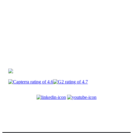
Canva
PlayPlay vs Premiere Pro
PlayPlay vs
CapCut
PlayPlay
Enterprise
Carrières
CGU
Mentions
légales
Confidentialité
Sécurité
Cookies
© 2017-2025
PlayPlay. Tous droits réservés