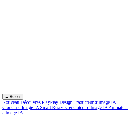
← Retour
Nouveau
Découvrez PlayPlay Design
Traducteur d’Image IA
Cloneur d'Image IA
Smart Resize
Générateur d'Image IA
Animateur
d'Image IA