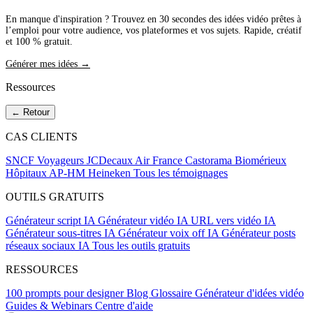
En manque d'inspiration ? Trouvez en 30 secondes des idées vidéo prêtes à
l’emploi pour votre audience, vos plateformes et vos sujets. Rapide, créatif
et 100 % gratuit.
Générer mes idées →
Ressources
← Retour
CAS CLIENTS
SNCF Voyageurs
JCDecaux
Air France
Castorama
Biomérieux
Hôpitaux AP-HM
Heineken
Tous les témoignages
OUTILS GRATUITS
Générateur script IA
Générateur vidéo IA
URL vers vidéo IA
Générateur sous-titres IA
Générateur voix off IA
Générateur posts
réseaux sociaux IA
Tous les outils gratuits
RESSOURCES
100 prompts pour designer
Blog
Glossaire
Générateur d'idées vidéo
Guides & Webinars
Centre d'aide