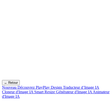
← Retour
Nouveau
Découvrez PlayPlay Design
Traducteur d’Image IA
Cloneur d'Image IA
Smart Resize
Générateur d'Image IA
Animateur
d'Image IA