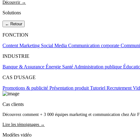
Découvrir →
Solutions
← Retour
FONCTION
Content Marketing
Social Media
Communication corporate
Communic
INDUSTRIE
Banque & Assurance
Énergie
Santé
Administration publique
Éducati
CAS D'USAGE
Promotions & publicité
Présentation produit
Tutoriel
Recrutement
Vid
Cas clients
Découvrez comment + 3 000 équipes marketing et communication chez Air Fra
Lire les témoignages →
Modèles vidéo