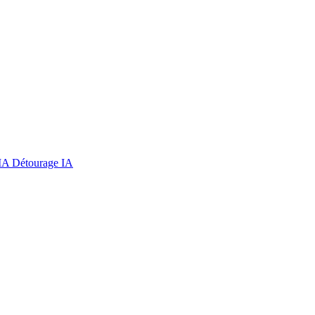
 IA
Détourage IA