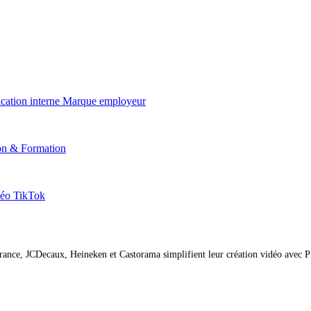
ation interne
Marque employeur
on & Formation
éo TikTok
nce, JCDecaux, Heineken et Castorama simplifient leur création vidéo avec P