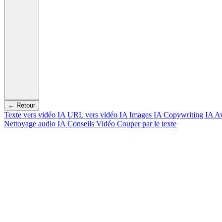
← Retour
Texte vers vidéo IA
URL vers vidéo IA
Images IA
Copywriting IA
Av
Nettoyage audio IA
Conseils Vidéo
Couper par le texte