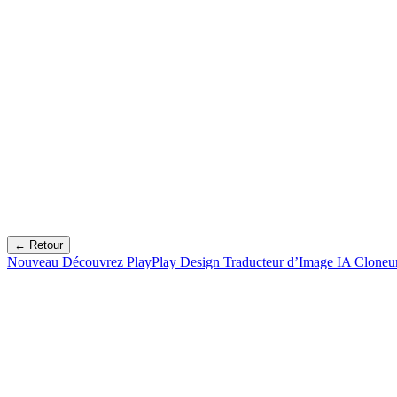
← Retour
Nouveau
Découvrez PlayPlay Design
Traducteur d’Image IA
Cloneu