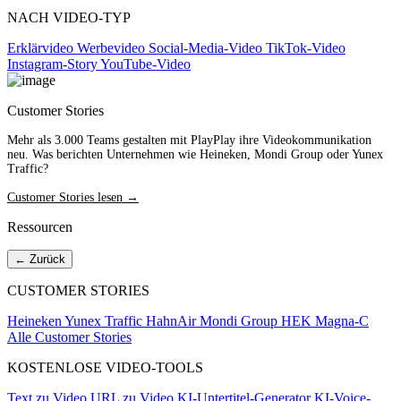
NACH VIDEO-TYP
Erklärvideo
Werbevideo
Social-Media-Video
TikTok-Video
Instagram-Story
YouTube-Video
Customer Stories
Mehr als 3.000 Teams gestalten mit PlayPlay ihre Videokommunikation
neu. Was berichten Unternehmen wie Heineken, Mondi Group oder Yunex
Traffic?
Customer Stories lesen →
Ressourcen
← Zurück
CUSTOMER STORIES
Heineken
Yunex Traffic
HahnAir
Mondi Group
HEK
Magna-C
Alle Customer Stories
KOSTENLOSE VIDEO-TOOLS
Text zu Video
URL zu Video
KI-Untertitel-Generator
KI-Voice-