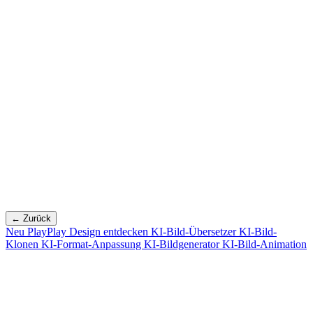
← Zurück
Neu
PlayPlay Design entdecken
KI-Bild-Übersetzer
KI-Bild-
Klonen
KI-Format-Anpassung
KI-Bildgenerator
KI-Bild-Animation