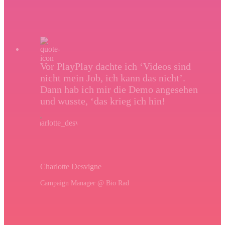
Vor PlayPlay dachte ich ‘Videos sind
nicht mein Job, ich kann das nicht’.
Dann hab ich mir die Demo angesehen
und wusste, ‘das krieg ich hin!
Charlotte Desvigne
Campaign Manager @ Bio Rad