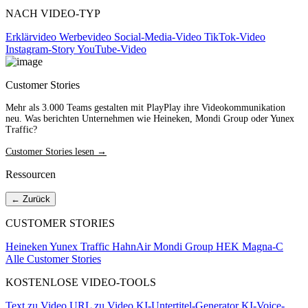
NACH VIDEO-TYP
Erklärvideo
Werbevideo
Social-Media-Video
TikTok-Video
Instagram-Story
YouTube-Video
Customer Stories
Mehr als 3.000 Teams gestalten mit PlayPlay ihre Videokommunikation
neu. Was berichten Unternehmen wie Heineken, Mondi Group oder Yunex
Traffic?
Customer Stories lesen →
Ressourcen
← Zurück
CUSTOMER STORIES
Heineken
Yunex Traffic
HahnAir
Mondi Group
HEK
Magna-C
Alle Customer Stories
KOSTENLOSE VIDEO-TOOLS
Text zu Video
URL zu Video
KI-Untertitel-Generator
KI-Voice-