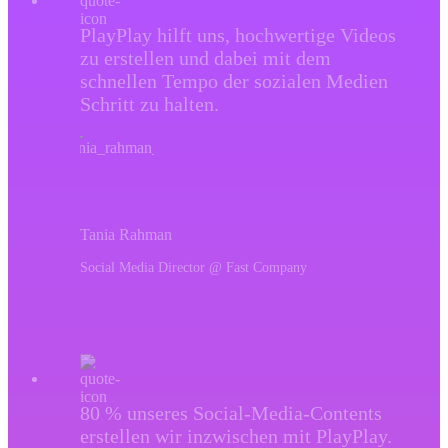
PlayPlay hilft uns, hochwertige Videos
zu erstellen und dabei mit dem
schnellen Tempo der sozialen Medien
Schritt zu halten.
Tania Rahman
Social Media Director @ Fast Company
80 % unseres Social-Media-Contents
erstellen wir inzwischen mit PlayPlay.