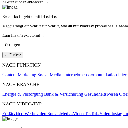
KI-Funktionen entdecken →
So einfach geht’s mit PlayPlay
Maggie zeigt dir Schritt für Schritt, wie du mit PlayPlay professionelle Videos
Zum PlayPlay-Tutorial →
Lösungen
← Zurück
NACH FUNKTION
Content Marketing
Social Media
Unternehmenskommunikation
Inte
NACH BRANCHE
Energie & Versorgung
Bank & Versicherung
Gesundheitswesen
Öffe
NACH VIDEO-TYP
Erklärvideo
Werbevideo
Social-Media-Video
TikTok-Video
Instagra