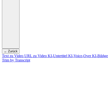
← Zurück
Text zu Video
URL zu Video
KI-Untertitel
KI-Voice-Over
KI-Bildge
Trim by Transcript