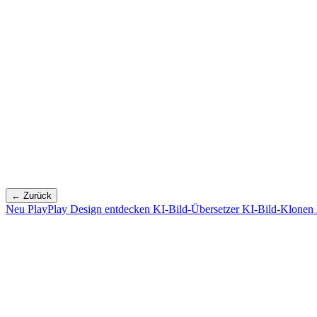
← Zurück
Neu
PlayPlay Design entdecken
KI-Bild-Übersetzer
KI-Bild-Klonen