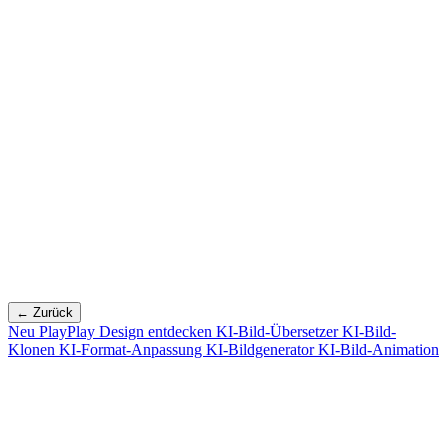
← Zurück
Neu
PlayPlay Design entdecken
KI-Bild-Übersetzer
KI-Bild-
Klonen
KI-Format-Anpassung
KI-Bildgenerator
KI-Bild-Animation