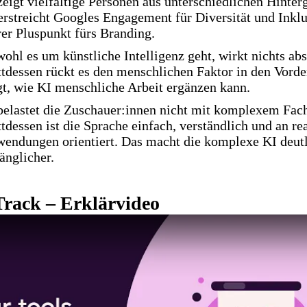
zeigt vielfältige Personen aus unterschiedlichen Hinte
erstreicht Googles Engagement für Diversität und Inklu
rer Pluspunkt fürs Branding.
ohl es um künstliche Intelligenz geht, wirkt nichts abs
ttdessen rückt es den menschlichen Faktor in den Vord
gt, wie KI menschliche Arbeit ergänzen kann.
belastet die Zuschauer:innen nicht mit komplexem Fac
ttdessen ist die Sprache einfach, verständlich und an re
endungen orientiert. Das macht die komplexe KI deut
änglicher.
Track – Erklärvideo