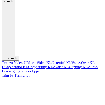
Zurück
← Zurück
Text zu Video
URL zu Video
KI-Untertitel
KI-Voice-Over
KI-
Bildgenerator
KI-Copywriting
KI-Avatar
KI-Clipping
KI-Audio-
Bereinigung
Video-Tipps
Trim by Transcript