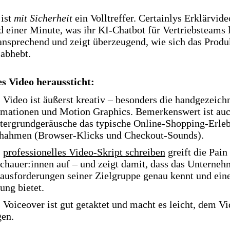
 ist
mit Sicherheit
ein Volltreffer. Certainlys Erklärvid
nd einer Minute, was ihr KI-Chatbot für Vertriebsteams le
 ansprechend und zeigt überzeugend, wie sich das Produ
abhebt.
 Video heraussticht:
 Video ist äußerst kreativ – besonders die handgezeich
mationen und Motion Graphics. Bemerkenswert ist auc
tergrundgeräusche das typische Online-Shopping-Erleb
hahmen (Browser-Klicks und Checkout-Sounds).
s
professionelles Video-Skript schreiben
greift die Pain
chauer:innen auf – und zeigt damit, dass das Unterneh
ausforderungen seiner Zielgruppe genau kennt und ein
ung bietet.
 Voiceover ist gut getaktet und macht es leicht, dem Vi
gen.