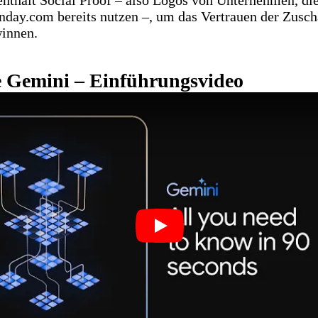
day.com bereits nutzen –, um das Vertrauen der Zusch
innen.
e Gemini – Einführungsvideo
Play