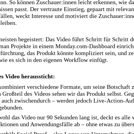
ann. So können Zuschauer:innen leicht erkennen, wie d
issen passt. Der vertraute Einstieg, gepaart mit releva
llen, weckt Interesse und motiviert die Zuschauer:inn
leiben.
isten begeistert: Das Video führt Schritt für Schritt 
 man Projekte in einem Monday.com-Dashboard einricht
ürchtung, das Produkt könnte kompliziert sein, und ze
wie es sich in den eigenen Workflow einfügt.
 Video heraussticht:
kombiniert verschiedene Formate, um seine Botschaft z
 Großteil des Videos sehen wir das Produkt selbst. Ge
 auch zwischendurch – werden jedoch Live-Action-A
gebunden.
ohl das Video nur 90 Sekunden lang ist, deckt es alle 
ktionen und Anwendungsfälle ab – ohne etwas zu übers
enthält Social Proof – also Logos von Unternehmen, di