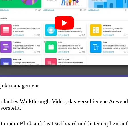
Play
ojektmanagement
 einfaches Walkthrough-Video, das verschiedene Anwend
orstellt.
t einem Blick auf das Dashboard und listet explizit au