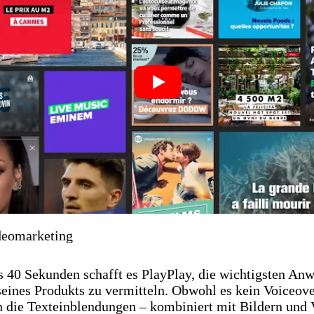
Play
deomarketing
s 40 Sekunden schafft es PlayPlay, die wichtigsten An
seines Produkts zu vermitteln. Obwohl es kein Voiceove
n die Texteinblendungen – kombiniert mit Bildern und 