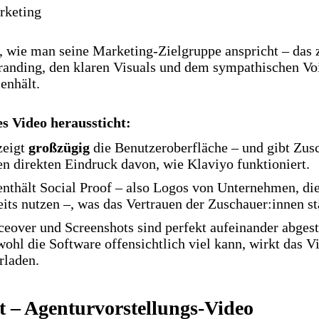
rketing
 wie man seine Marketing-Zielgruppe anspricht – das z
randing, den klaren Visuals und dem sympathischen Voi
enhält.
 Video heraussticht:
zeigt
großzügig
die Benutzeroberfläche – und gibt Zus
en direkten Eindruck davon, wie Klaviyo funktioniert.
enthält Social Proof – also Logos von Unternehmen, di
eits nutzen –, was das Vertrauen der Zuschauer:innen st
ceover und Screenshots sind perfekt aufeinander abges
ohl die Software offensichtlich viel kann, wirkt das V
rladen.
t – Agenturvorstellungs-Video