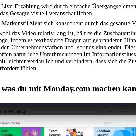
 Live-Erzählung wird durch einfache Übergangselement
 das Gesagte visuell veranschaulichen.
 Markenstil zieht sich konsequent durch das gesamte V
ohl das Video relativ lang ist, hält es die Zuschauer:in
nge, indem es textbasierte Fragen auf gebrandeten Hin
 den Unternehmensfarben und -sounds einblendet. Dies
affen natürliche Unterbrechungen im Informationsflus
alt leichter verdaulich und verhindern, dass sich die Z
rfordert fühlen.
s, was du mit Monday.com machen kan