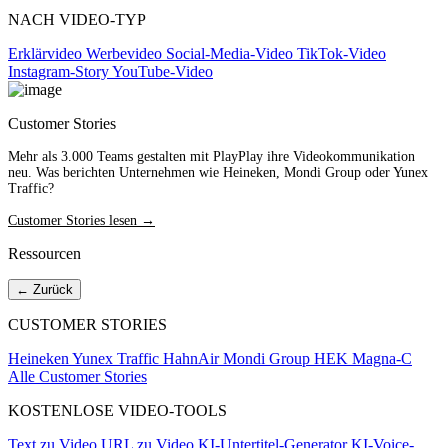
NACH VIDEO-TYP
Erklärvideo
Werbevideo
Social-Media-Video
TikTok-Video
Instagram-Story
YouTube-Video
Customer Stories
Mehr als 3.000 Teams gestalten mit PlayPlay ihre Videokommunikation
neu. Was berichten Unternehmen wie Heineken, Mondi Group oder Yunex
Traffic?
Customer Stories lesen →
Ressourcen
← Zurück
CUSTOMER STORIES
Heineken
Yunex Traffic
HahnAir
Mondi Group
HEK
Magna-C
Alle Customer Stories
KOSTENLOSE VIDEO-TOOLS
Text zu Video
URL zu Video
KI-Untertitel-Generator
KI-Voice-