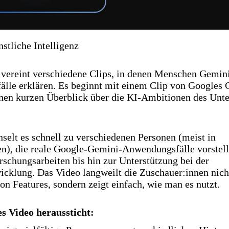
nstliche Intelligenz
 vereint verschiedene Clips, in denen Menschen Gemin
lle erklären. Es beginnt mit einem Clip von Googles
einen kurzen Überblick über die KI-Ambitionen des Un
selt es schnell zu verschiedenen Personen (meist in
n), die reale Google-Gemini-Anwendungsfälle vorstel
schungsarbeiten bis hin zur Unterstützung bei der
cklung. Das Video langweilt die Zuschauer:innen nicht
n Features, sondern zeigt einfach, wie man es nutzt.
 Video heraussticht: