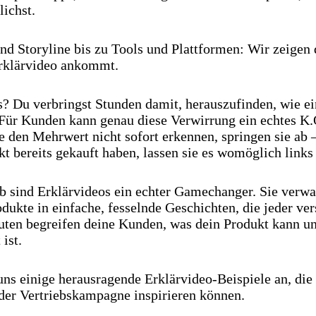
lichst.
d Storyline bis zu Tools und Plattformen: Wir zeigen d
rklärvideo ankommt.
? Du verbringst Stunden damit, herauszufinden, wie e
 Für Kunden kann genau diese Verwirrung ein echtes K
e den Mehrwert nicht sofort erkennen, springen sie ab
kt bereits gekauft haben, lassen sie es womöglich links 
b sind Erklärvideos ein echter Gamechanger. Sie verw
ukte in einfache, fesselnde Geschichten, die jeder vers
ten begreifen deine Kunden, was dein Produkt kann u
 ist.
ns einige herausragende Erklärvideo-Beispiele an, die
der Vertriebskampagne inspirieren können.