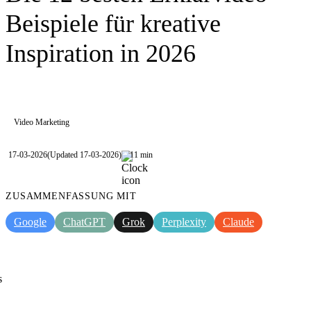
Beispiele für kreative
Inspiration in 2026
Video Marketing
17-03-2026
(Updated 17-03-2026)
11 min
ZUSAMMENFASSUNG MIT
Google
ChatGPT
Grok
Perplexity
Claude
s