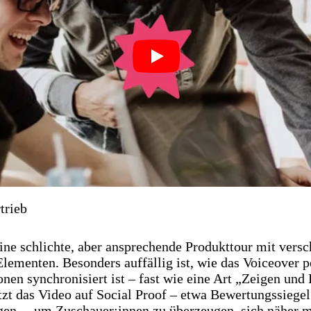
Play
trieb
ine schlichte, aber ansprechende Produkttour mit vers
Elementen. Besonders auffällig ist, wie das Voiceover p
ionen synchronisiert ist – fast wie eine Art „Zeigen und 
zt das Video auf Social Proof – etwa Bewertungssiegel
en –, um Zuschauer:innen zu überzeugen, sich näher 