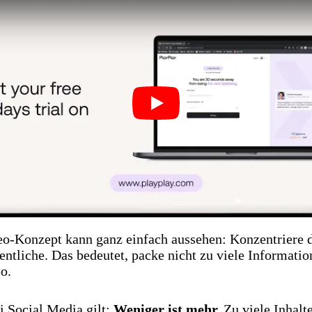
Play
eo-Konzept kann ganz einfach aussehen: Konzentriere d
ntliche. Das bedeutet, packe nicht zu viele Informatio
o.
i Social Media gilt:
Weniger ist mehr.
Zu viele Inhalt