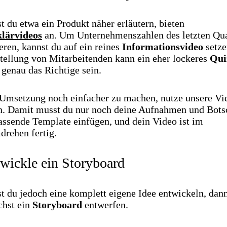
 du etwa ein Produkt näher erläutern, bieten
lärvideos
an. Um Unternehmenszahlen des letzten Qua
eren, kannst du auf ein reines
Informationsvideo
setze
stellung von Mitarbeitenden kann ein eher lockeres
Qui
genau das Richtige sein.
Umsetzung noch einfacher zu machen, nutze unsere Vi
n. Damit musst du nur noch deine Aufnahmen und Bots
assende Template einfügen, und dein Video ist im
rehen fertig.
twickle ein Storyboard
 du jedoch eine komplett eigene Idee entwickeln, dann
chst ein
Storyboard
entwerfen.