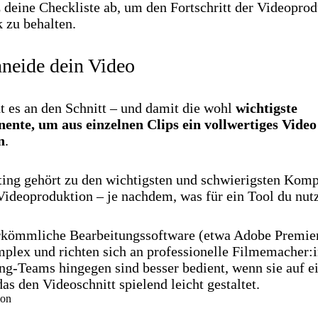
 deine Checkliste ab, um den Fortschritt der Videopro
 zu behalten.
hneide dein Video
t es an den Schnitt – und damit die wohl
wichtigste
nte, um aus einzelnen Clips ein vollwertiges Video
n
.
ting gehört zu den wichtigsten und schwierigsten Kom
Videoproduktion – je nachdem, was für ein Tool du nutz
rkömmliche Bearbeitungssoftware (etwa Adobe Premier
mplex und richten sich an professionelle Filmemacher:
ng-Teams hingegen sind besser bedient, wenn sie auf e
das den Videoschnitt spielend leicht gestaltet.