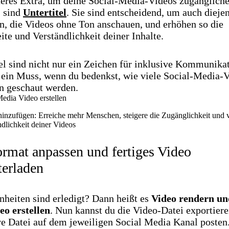
teres Extra, um deine Social-Media-Videos zugängliche
 sind
Untertitel
. Sie sind entscheidend, um auch dieje
en, die Videos ohne Ton anschauen, und erhöhen so die
te und Verständlichkeit deiner Inhalte.
el sind nicht nur ein Zeichen für inklusive Kommunikat
 ein Muss, wenn du bedenkst, wie viele Social-Media-
n geschaut werden.
 hinzufügen: Erreiche mehr Menschen, steigere die Zugänglichkeit und 
ndlichkeit deiner Videos
ormat anpassen und fertiges Video
terladen
nheiten sind erledigt? Dann heißt es
Video rendern un
o erstellen
. Nun kannst du die Video-Datei exportier
ve Datei auf dem jeweiligen Social Media Kanal posten