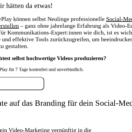
ir hätten da etwas!
yPlay können selbst Neulinge professionelle
Social-Me
rstellen
– ganz ohne jahrelange Erfahrung als Video-Ed
für Kommunikations-Expert:innen wie dich, ist es wicht
e und effektive Tools zurückzugreifen, um beeindrucke
u gestalten.
test selbst hochwertige Videos produzieren?
Play für 7 Tage kostenfrei und unverbindlich.
 kostenlos testen
hte auf das Branding für dein Social-Med
ein Video-Marketing vernünftig in die