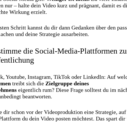
n nur – halte dein Video kurz und prägnant, damit es d
hte Wirkung erzielt.
sten Schritt kannst du dir dann Gedanken über den pas
achen und deine Strategie ausarbeiten.
stimme die Social-Media-Plattformen zu
fentlichung
k, Youtube, Instagram, TikTok oder LinkedIn: Auf wel
rmen
treibt sich die
Zielgruppe deines
ehmens
eigentlich rum? Diese Frage solltest du im näc
unbedingt beantworten.
 dir schon vor der Videoproduktion eine Strategie, auf
lattform du dein Video posten möchtest. Das spart dir 