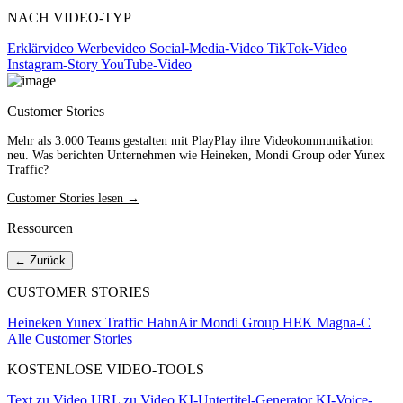
NACH VIDEO-TYP
Erklärvideo
Werbevideo
Social-Media-Video
TikTok-Video
Instagram-Story
YouTube-Video
Customer Stories
Mehr als 3.000 Teams gestalten mit PlayPlay ihre Videokommunikation
neu. Was berichten Unternehmen wie Heineken, Mondi Group oder Yunex
Traffic?
Customer Stories lesen →
Ressourcen
← Zurück
CUSTOMER STORIES
Heineken
Yunex Traffic
HahnAir
Mondi Group
HEK
Magna-C
Alle Customer Stories
KOSTENLOSE VIDEO-TOOLS
Text zu Video
URL zu Video
KI-Untertitel-Generator
KI-Voice-