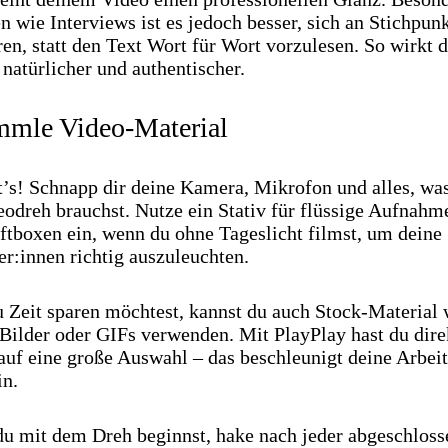
 wie Interviews ist es jedoch besser, sich an Stichpun
ren, statt den Text Wort für Wort vorzulesen. So wirkt 
natürlicher und authentischer.
mmle Video-Material
t’s! Schnapp dir deine Kamera, Mikrofon und alles, was
eodreh brauchst. Nutze ein Stativ für flüssige Aufnahm
ftboxen ein, wenn du ohne Tageslicht filmst, um deine
er:innen richtig auszuleuchten.
 Zeit sparen möchtest, kannst du auch Stock-Material 
 Bilder oder GIFs verwenden. Mit PlayPlay hast du dire
auf eine große Auswahl – das beschleunigt deine Arbeit
n.
du mit dem Dreh beginnst, hake nach jeder abgeschlos