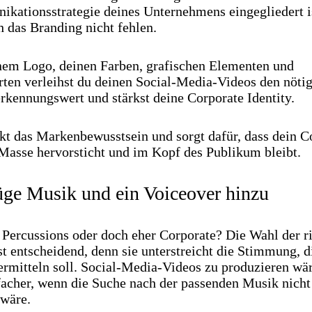
kationsstrategie deines Unternehmens eingegliedert is
h das Branding nicht fehlen.
nem Logo, deinen Farben, grafischen Elementen und
rten verleihst du deinen Social-Media-Videos den nöti
rkennungswert und stärkst deine Corporate Identity.
rkt das Markenbewusstsein und sorgt dafür, dass dein C
 Masse hervorsticht und im Kopf des Publikum bleibt.
üge Musik und ein Voiceover hinzu
 Percussions oder doch eher Corporate? Die Wahl der r
t entscheidend, denn sie unterstreicht die Stimmung, d
ermitteln soll. Social-Media-Videos zu produzieren wä
facher, wenn die Suche nach der passenden Musik nicht
 wäre.