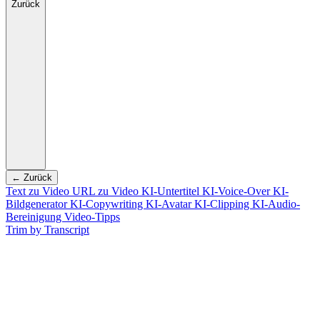
Zurück
← Zurück
Text zu Video
URL zu Video
KI-Untertitel
KI-Voice-Over
KI-
Bildgenerator
KI-Copywriting
KI-Avatar
KI-Clipping
KI-Audio-
Bereinigung
Video-Tipps
Trim by Transcript