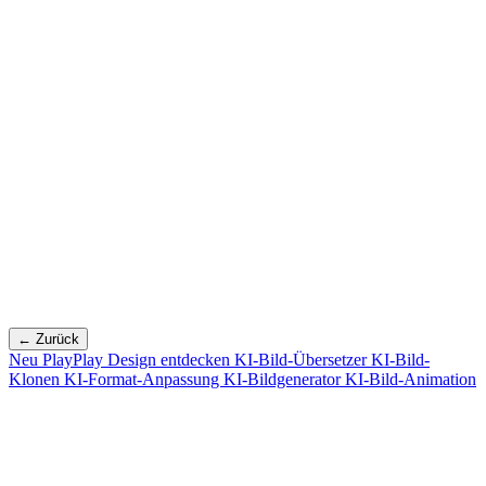
← Zurück
Neu
PlayPlay Design entdecken
KI-Bild-Übersetzer
KI-Bild-
Klonen
KI-Format-Anpassung
KI-Bildgenerator
KI-Bild-Animation