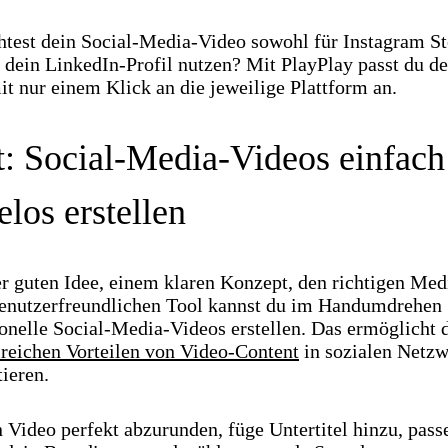
test dein Social-Media-Video sowohl für Instagram Sto
 dein LinkedIn-Profil nutzen? Mit PlayPlay passt du de
t nur einem Klick an die jeweilige Plattform an.
t: Social-Media-Videos einfach
los erstellen
er guten Idee, einem klaren Konzept, den richtigen Med
enutzerfreundlichen Tool kannst du im Handumdrehen
onelle Social-Media-Videos erstellen. Das ermöglicht d
lreichen Vorteilen von Video-Content
in sozialen Netz
tieren.
 Video perfekt abzurunden, füge Untertitel hinzu, pass