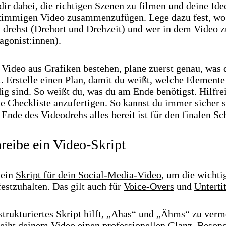
 dir dabei, die richtigen Szenen zu filmen und deine Ide
timmigen Video zusammenzufügen. Lege dazu fest, wo
 drehst (Drehort und Drehzeit) und wer in dem Video z
tagonist:innen).
 Video aus Grafiken bestehen, plane zuerst genau, was 
. Erstelle einen Plan, damit du weißt, welche Elemente
g sind. So weißt du, was du am Ende benötigst. Hilfrei
e Checkliste anzufertigen. So kannst du immer sicher s
Ende des Videodrehs alles bereit ist für den finalen Sch
hreibe ein Video-Skript
 ein
Skript für dein Social-Media-Video
, um die wichti
festzuhalten. Das gilt auch für
Voice-Overs
und
Unterti
strukturiertes Skript hilft, „Ahas“ und „Ähms“ zu ver
leiht deinem Video einen professionellen Glanz. Besond