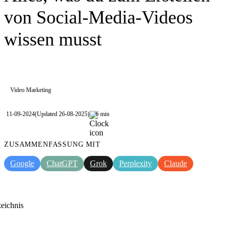
von Social-Media-Videos
wissen musst
Video Marketing
11-09-2024
(Updated 26-08-2025)
6 min
ZUSAMMENFASSUNG MIT
Google
ChatGPT
Grok
Perplexity
Claude
zeichnis