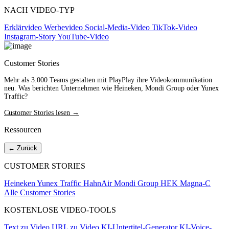
NACH VIDEO-TYP
Erklärvideo
Werbevideo
Social-Media-Video
TikTok-Video
Instagram-Story
YouTube-Video
Customer Stories
Mehr als 3.000 Teams gestalten mit PlayPlay ihre Videokommunikation
neu. Was berichten Unternehmen wie Heineken, Mondi Group oder Yunex
Traffic?
Customer Stories lesen →
Ressourcen
← Zurück
CUSTOMER STORIES
Heineken
Yunex Traffic
HahnAir
Mondi Group
HEK
Magna-C
Alle Customer Stories
KOSTENLOSE VIDEO-TOOLS
Text zu Video
URL zu Video
KI-Untertitel-Generator
KI-Voice-