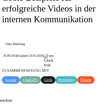
erfolgreiche Videos in der
internen Kommunikation
Video Marketing
26-09-2024
(Updated 24-03-2026)
2 min
ZUSAMMENFASSUNG MIT
Google
ChatGPT
Grok
Perplexity
Claude
zeichnis