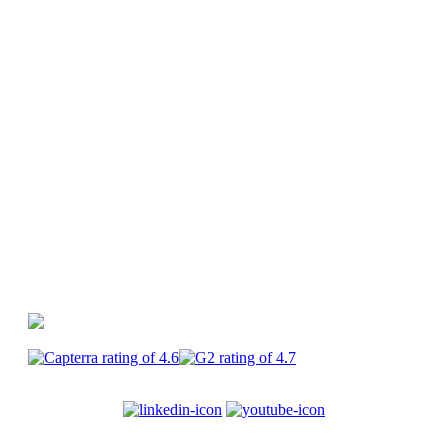
Video-Ideen-Automat
Hilfe-Center
PlayPlay vs.
Canva
PlayPlay vs. Premiere Pro
PlayPlay vs.
CapCut
PlayPlay
Enterprise
Karriere
Allgemeine
Geschäftsbedingungen
Impressum
Datenschutzrichtl
© 2017-2025