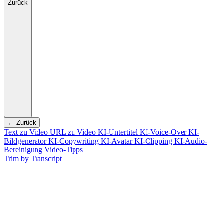
Zurück
← Zurück
Text zu Video
URL zu Video
KI-Untertitel
KI-Voice-Over
KI-
Bildgenerator
KI-Copywriting
KI-Avatar
KI-Clipping
KI-Audio-
Bereinigung
Video-Tipps
Trim by Transcript