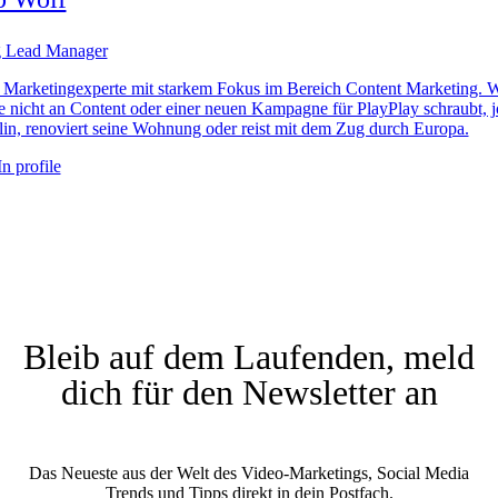
g Lead Manager
st Marketingexperte mit starkem Fokus im Bereich Content Marketing. 
e nicht an Content oder einer neuen Kampagne für PlayPlay schraubt, j
lin, renoviert seine Wohnung oder reist mit dem Zug durch Europa.
Bleib auf dem Laufenden, meld
dich für den Newsletter an
Das Neueste aus der Welt des Video-Marketings, Social Media
Trends und Tipps direkt in dein Postfach.