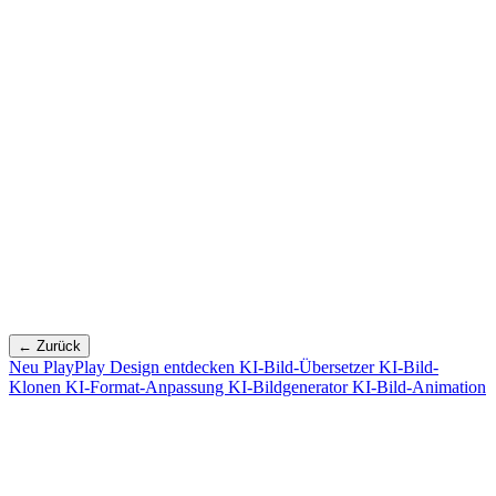
← Zurück
Neu
PlayPlay Design entdecken
KI-Bild-Übersetzer
KI-Bild-
Klonen
KI-Format-Anpassung
KI-Bildgenerator
KI-Bild-Animation