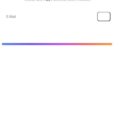
→
Create
Online-Video-Editor
Outro erstellen
YouTube-
Video-Editor
Slideshow erstellen
Intro
erstellen
Erklärvideo erstellen
Werbevideos