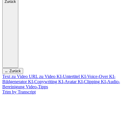
Zurück
← Zurück
Text zu Video
URL zu Video
KI-Untertitel
KI-Voice-Over
KI-
Bildgenerator
KI-Copywriting
KI-Avatar
KI-Clipping
KI-Audio-
Bereinigung
Video-Tipps
Trim by Transcript