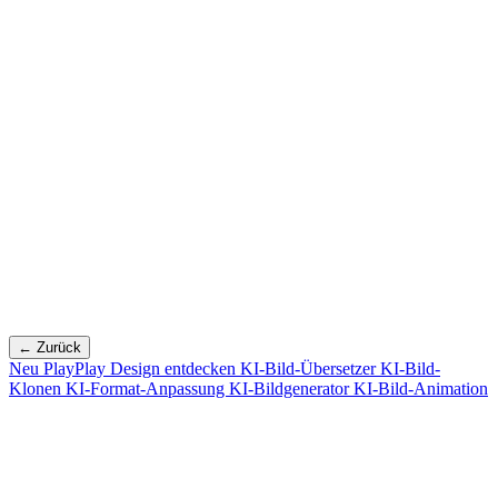
← Zurück
Neu
PlayPlay Design entdecken
KI-Bild-Übersetzer
KI-Bild-
Klonen
KI-Format-Anpassung
KI-Bildgenerator
KI-Bild-Animation