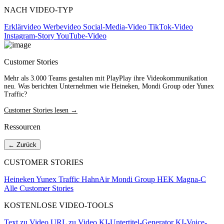
NACH VIDEO-TYP
Erklärvideo
Werbevideo
Social-Media-Video
TikTok-Video
Instagram-Story
YouTube-Video
Customer Stories
Mehr als 3.000 Teams gestalten mit PlayPlay ihre Videokommunikation
neu. Was berichten Unternehmen wie Heineken, Mondi Group oder Yunex
Traffic?
Customer Stories lesen →
Ressourcen
← Zurück
CUSTOMER STORIES
Heineken
Yunex Traffic
HahnAir
Mondi Group
HEK
Magna-C
Alle Customer Stories
KOSTENLOSE VIDEO-TOOLS
Text zu Video
URL zu Video
KI-Untertitel-Generator
KI-Voice-