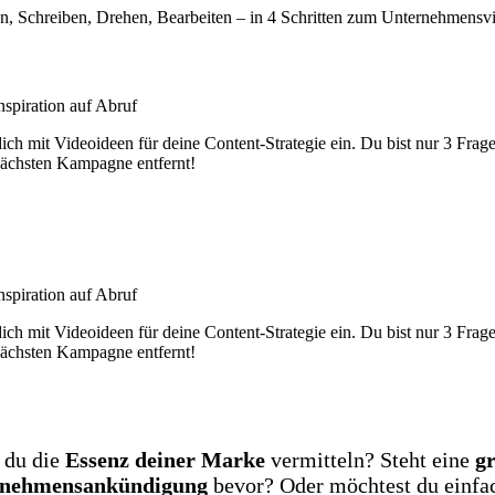
n, Schreiben, Drehen, Bearbeiten – in 4 Schritten zum Unternehmensv
nspiration auf Abruf
ich mit Videoideen für deine Content-Strategie ein. Du bist nur 3 Frag
nächsten Kampagne entfernt!
Jetzt ausprobieren
nspiration auf Abruf
ich mit Videoideen für deine Content-Strategie ein. Du bist nur 3 Frag
nächsten Kampagne entfernt!
Jetzt ausprobieren
 du die
Essenz deiner Marke
vermitteln? Steht eine
g
rnehmensankündigung
bevor? Oder möchtest du einf