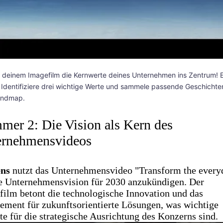
in deinem Imagefilm die Kernwerte deines Unternehmen ins Zentrum! E
 Identifiziere drei wichtige Werte und sammele passende Geschichten
indmap.
er 2: Die Vision als Kern des
ernehmensvideos
ns
nutzt das Unternehmensvideo "Transform the every
e Unternehmensvision für 2030 anzukündigen. Der
ilm betont die technologische Innovation und das
ement für zukunftsorientierte Lösungen, was wichtige
e für die strategische Ausrichtung des Konzerns sind.