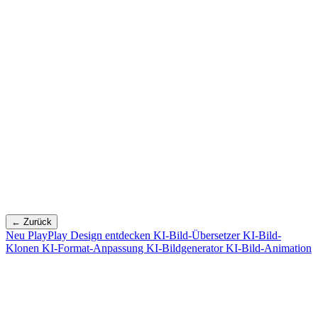
← Zurück
Neu
PlayPlay Design entdecken
KI-Bild-Übersetzer
KI-Bild-
Klonen
KI-Format-Anpassung
KI-Bildgenerator
KI-Bild-Animation