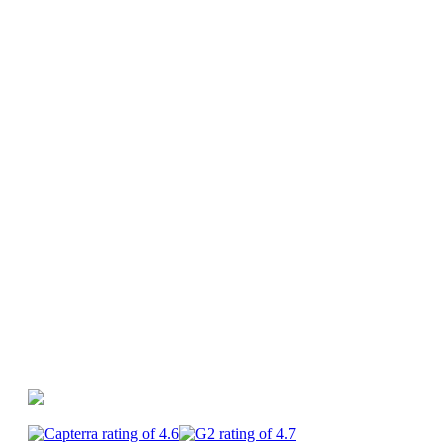
Video Marketing
Social Media Video
Ressourcen
Video-Ideen-Automat
Hilfe-Center
PlayPlay vs.
Canva
PlayPlay vs. Premiere Pro
PlayPlay vs.
CapCut
PlayPlay
Enterprise
Karriere
Allgemeine
Geschäftsbedingungen
Impressum
Datenschutzrichtl