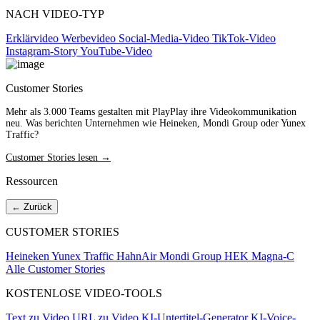
NACH VIDEO-TYP
Erklärvideo
Werbevideo
Social-Media-Video
TikTok-Video
Instagram-Story
YouTube-Video
Customer Stories
Mehr als 3.000 Teams gestalten mit PlayPlay ihre Videokommunikation
neu. Was berichten Unternehmen wie Heineken, Mondi Group oder Yunex
Traffic?
Customer Stories lesen →
Ressourcen
← Zurück
CUSTOMER STORIES
Heineken
Yunex Traffic
HahnAir
Mondi Group
HEK
Magna-C
Alle Customer Stories
KOSTENLOSE VIDEO-TOOLS
Text zu Video
URL zu Video
KI-Untertitel-Generator
KI-Voice-