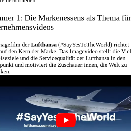
te hervorheben:
er 1: Die Markenessens als Thema für
ernehmensvideos
magefilm der
Lufthansa
(#SayYesToTheWorld) richtet
auf den Kern der Marke. Das Imagevideo stellt die Viel
iseziele und die Servicequalität der Lufthansa in den
punkt und motiviert die Zuschauer:innen, die Welt zu
cken.
Play