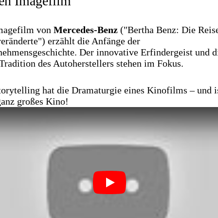
en Imagefilm
magefilm von
Mercedes-Benz
("Bertha Benz: Die Reise
veränderte") erzählt die Anfänge der
ehmensgeschichte. Der innovative Erfindergeist und d
Tradition des Autoherstellers stehen im Fokus.
orytelling hat die Dramaturgie eines Kinofilms – und i
ganz großes Kino!
Play