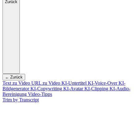
Zurück
← Zurück
Text zu Video
URL zu Video
KI-Untertitel
KI-Voice-Over
KI-
Bildgenerator
KI-Copywriting
KI-Avatar
KI-Clipping
KI-Audio-
Bereinigung
Video-Tipps
Trim by Transcript