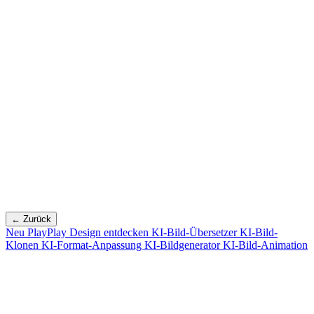
← Zurück
Neu
PlayPlay Design entdecken
KI-Bild-Übersetzer
KI-Bild-
Klonen
KI-Format-Anpassung
KI-Bildgenerator
KI-Bild-Animation