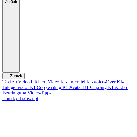
Zurück
← Zurück
Text zu Video
URL zu Video
KI-Untertitel
KI-Voice-Over
KI-
Bildgenerator
KI-Copywriting
KI-Avatar
KI-Clipping
KI-Audio-
Bereinigung
Video-Tipps
Trim by Transcript