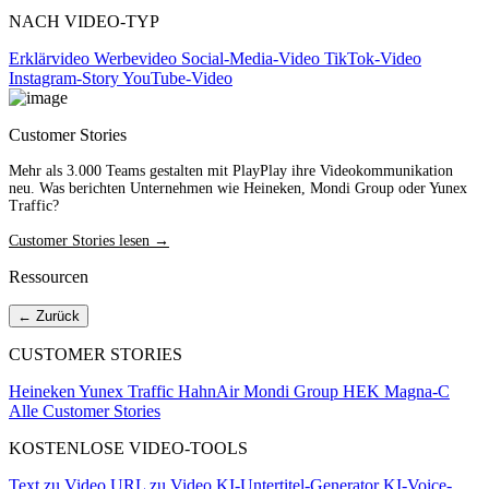
NACH VIDEO-TYP
Erklärvideo
Werbevideo
Social-Media-Video
TikTok-Video
Instagram-Story
YouTube-Video
Customer Stories
Mehr als 3.000 Teams gestalten mit PlayPlay ihre Videokommunikation
neu. Was berichten Unternehmen wie Heineken, Mondi Group oder Yunex
Traffic?
Customer Stories lesen →
Ressourcen
← Zurück
CUSTOMER STORIES
Heineken
Yunex Traffic
HahnAir
Mondi Group
HEK
Magna-C
Alle Customer Stories
KOSTENLOSE VIDEO-TOOLS
Text zu Video
URL zu Video
KI-Untertitel-Generator
KI-Voice-