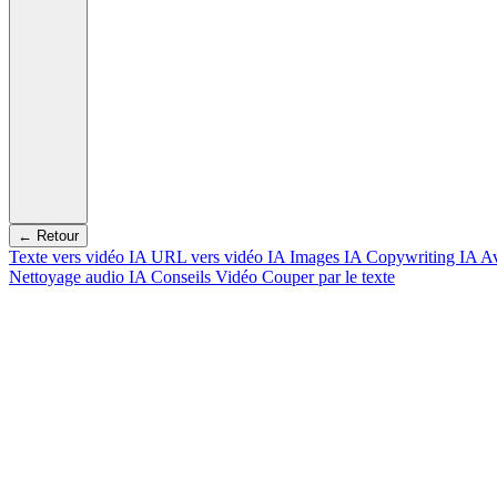
← Retour
Texte vers vidéo IA
URL vers vidéo IA
Images IA
Copywriting IA
Av
Nettoyage audio IA
Conseils Vidéo
Couper par le texte