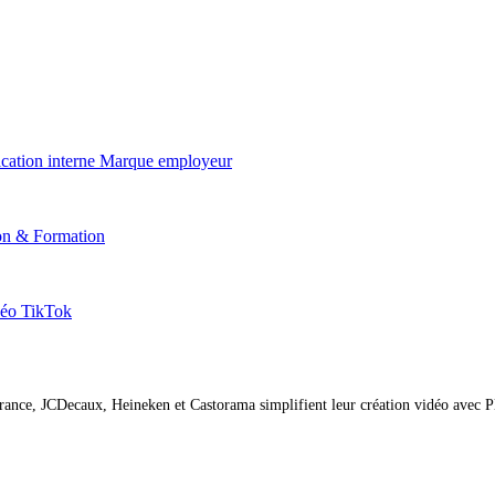
ation interne
Marque employeur
on & Formation
éo TikTok
nce, JCDecaux, Heineken et Castorama simplifient leur création vidéo avec P