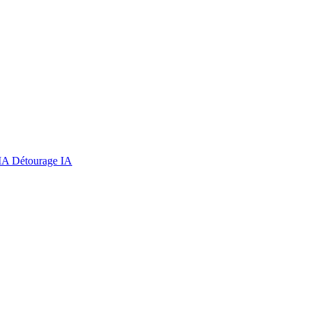
 IA
Détourage IA