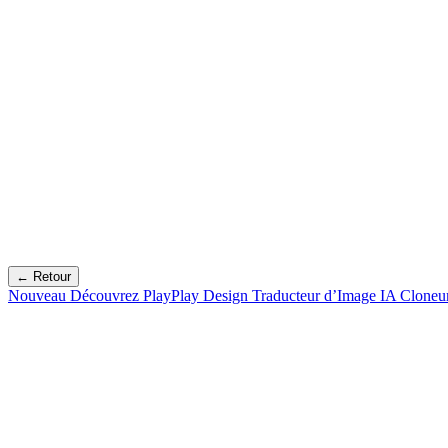
← Retour
Nouveau
Découvrez PlayPlay Design
Traducteur d’Image IA
Cloneu