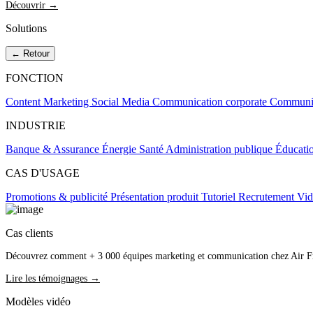
Découvrir →
Solutions
← Retour
FONCTION
Content Marketing
Social Media
Communication corporate
Communic
INDUSTRIE
Banque & Assurance
Énergie
Santé
Administration publique
Éducati
CAS D'USAGE
Promotions & publicité
Présentation produit
Tutoriel
Recrutement
Vid
Cas clients
Découvrez comment + 3 000 équipes marketing et communication chez Air Fra
Lire les témoignages →
Modèles vidéo