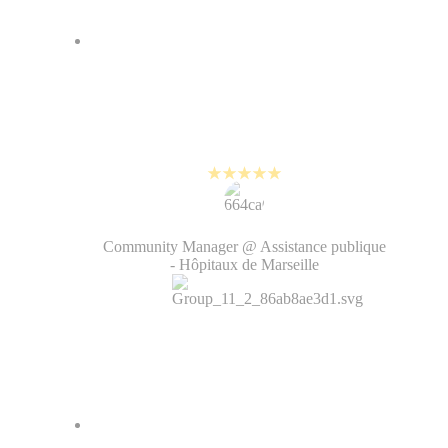
On a amélioré notre image de
marque grâce à PlayPlay. La vidéo
rend notre contenu vivant, on a
gagné en humanité.
Regis Ridolfo
Community Manager @ Assistance publique
- Hôpitaux de Marseille
PlayPlay nous aide à créer des