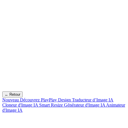
← Retour
Nouveau
Découvrez PlayPlay Design
Traducteur d’Image IA
Cloneur d'Image IA
Smart Resize
Générateur d'Image IA
Animateur
d'Image IA