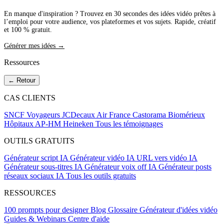
En manque d'inspiration ? Trouvez en 30 secondes des idées vidéo prêtes à
l’emploi pour votre audience, vos plateformes et vos sujets. Rapide, créatif
et 100 % gratuit.
Générer mes idées →
Ressources
← Retour
CAS CLIENTS
SNCF Voyageurs
JCDecaux
Air France
Castorama
Biomérieux
Hôpitaux AP-HM
Heineken
Tous les témoignages
OUTILS GRATUITS
Générateur script IA
Générateur vidéo IA
URL vers vidéo IA
Générateur sous-titres IA
Générateur voix off IA
Générateur posts
réseaux sociaux IA
Tous les outils gratuits
RESSOURCES
100 prompts pour designer
Blog
Glossaire
Générateur d'idées vidéo
Guides & Webinars
Centre d'aide