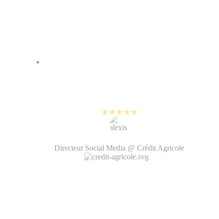
PlayPlay
80% de notre contenu sur les
réseaux sociaux est maintenant
créé avec PlayPlay.
Alexis Bernard
Directeur Social Media @ Crédit Agricole