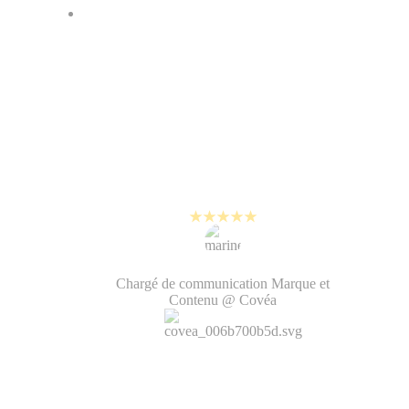
Je peux aujourd'hui faire du
montage vidéo et gérer facilement
les questions de charte graphique
avec mes collègues. Ca rend les
vidéos beaucoup plus
authentiques. C'est un plaisir au
quotidien !
Marine Jorge
Chargé de communication Marque et
Contenu @ Covéa