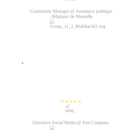
Regis Ridolfo
Community Manager @ Assistance publique
- Hôpitaux de Marseille
PlayPlay nous aide à créer des
vidéos de haute qualité tout en
suivant le rythme exigeant des
réseaux sociaux.
Tania Rahman
Directrice Social Media @ Fast Company