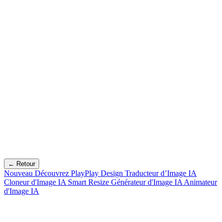
← Retour
Nouveau
Découvrez PlayPlay Design
Traducteur d’Image IA
Cloneur d'Image IA
Smart Resize
Générateur d'Image IA
Animateur
d'Image IA