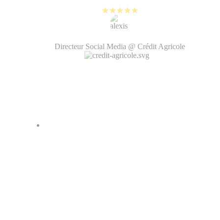
Alexis Bernard
Directeur Social Media @ Crédit Agricole
Je peux aujourd'hui faire du
montage vidéo et gérer facilement
les questions de charte graphique
avec mes collègues. Ca rend les
vidéos beaucoup plus
authentiques. C'est un plaisir au