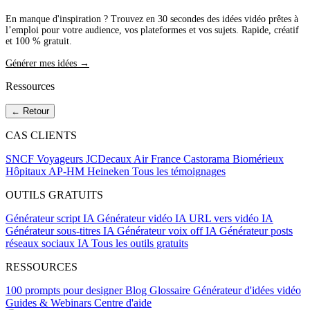
En manque d'inspiration ? Trouvez en 30 secondes des idées vidéo prêtes à
l’emploi pour votre audience, vos plateformes et vos sujets. Rapide, créatif
et 100 % gratuit.
Générer mes idées →
Ressources
← Retour
CAS CLIENTS
SNCF Voyageurs
JCDecaux
Air France
Castorama
Biomérieux
Hôpitaux AP-HM
Heineken
Tous les témoignages
OUTILS GRATUITS
Générateur script IA
Générateur vidéo IA
URL vers vidéo IA
Générateur sous-titres IA
Générateur voix off IA
Générateur posts
réseaux sociaux IA
Tous les outils gratuits
RESSOURCES
100 prompts pour designer
Blog
Glossaire
Générateur d'idées vidéo
Guides & Webinars
Centre d'aide