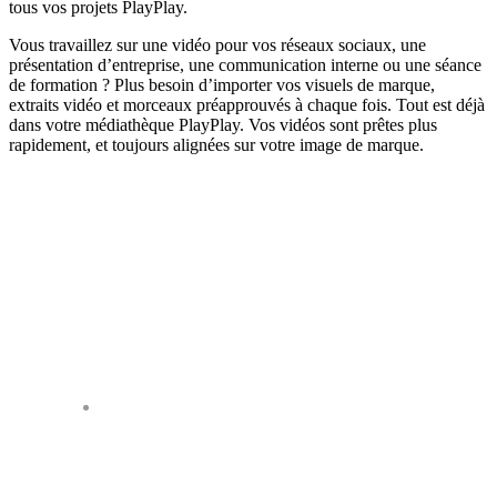
tous vos projets PlayPlay.
Vous travaillez sur une vidéo pour vos réseaux sociaux, une
présentation d’entreprise, une communication interne ou une séance
de formation ? Plus besoin d’importer vos visuels de marque,
extraits vidéo et morceaux préapprouvés à chaque fois. Tout est déjà
dans votre médiathèque PlayPlay. Vos vidéos sont prêtes plus
rapidement, et toujours alignées sur votre image de marque.
Nos clients parlent de
PlayPlay
80% de notre contenu sur les
réseaux sociaux est maintenant
créé avec PlayPlay.