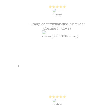
quotidien !
Marine Jorge
Chargé de communication Marque et
Contenu @ Covéa
On a amélioré notre image de
marque grâce à PlayPlay. La vidéo
rend notre contenu vivant, on a
gagné en humanité.