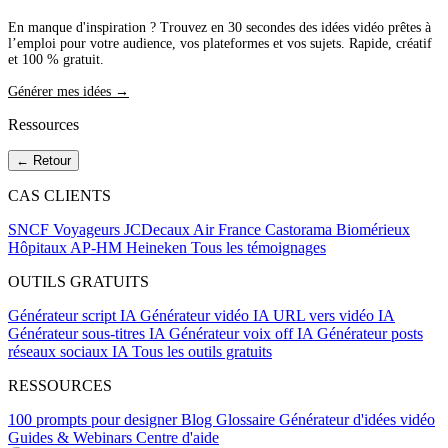
En manque d'inspiration ? Trouvez en 30 secondes des idées vidéo prêtes à
l’emploi pour votre audience, vos plateformes et vos sujets. Rapide, créatif
et 100 % gratuit.
Générer mes idées →
Ressources
← Retour
CAS CLIENTS
SNCF Voyageurs
JCDecaux
Air France
Castorama
Biomérieux
Hôpitaux AP-HM
Heineken
Tous les témoignages
OUTILS GRATUITS
Générateur script IA
Générateur vidéo IA
URL vers vidéo IA
Générateur sous-titres IA
Générateur voix off IA
Générateur posts
réseaux sociaux IA
Tous les outils gratuits
RESSOURCES
100 prompts pour designer
Blog
Glossaire
Générateur d'idées vidéo
Guides & Webinars
Centre d'aide