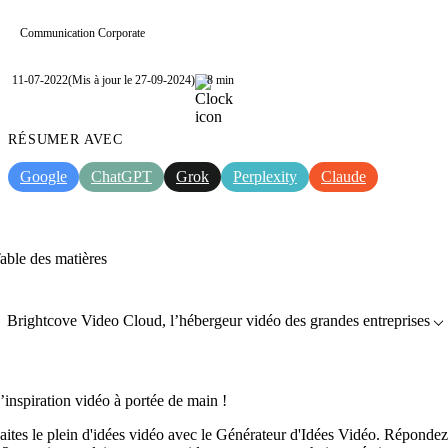
Communication Corporate
11-07-2022
(Mis à jour le 27-09-2024)
8 min
RÉSUMER AVEC
Google
ChatGPT
Grok
Perplexity
Claude
able des matières
Brightcove Video Cloud, l’hébergeur vidéo des grandes entreprises
’inspiration vidéo à portée de main !
aites le plein d'idées vidéo avec le Générateur d'Idées Vidéo. Répondez