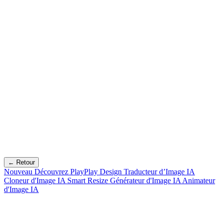
← Retour
Nouveau
Découvrez PlayPlay Design
Traducteur d’Image IA
Cloneur d'Image IA
Smart Resize
Générateur d'Image IA
Animateur
d'Image IA