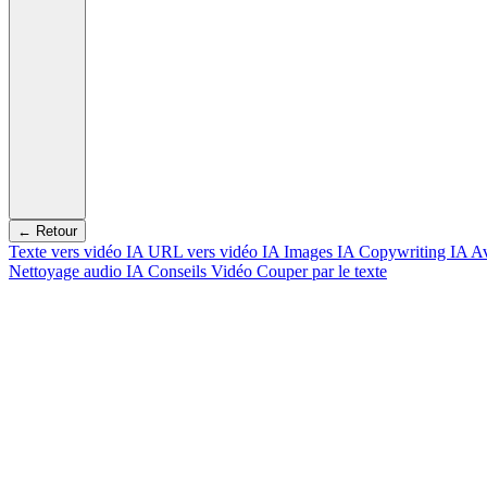
← Retour
Texte vers vidéo IA
URL vers vidéo IA
Images IA
Copywriting IA
Av
Nettoyage audio IA
Conseils Vidéo
Couper par le texte