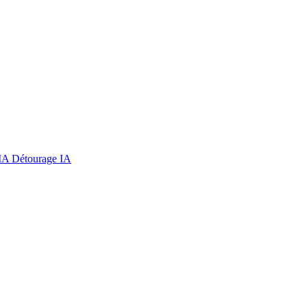
 IA
Détourage IA