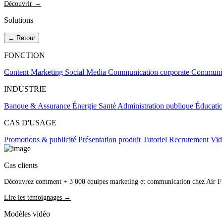
Découvrir →
Solutions
← Retour
FONCTION
Content Marketing
Social Media
Communication corporate
Communic
INDUSTRIE
Banque & Assurance
Énergie
Santé
Administration publique
Éducati
CAS D'USAGE
Promotions & publicité
Présentation produit
Tutoriel
Recrutement
Vid
Cas clients
Découvrez comment + 3 000 équipes marketing et communication chez Air Fra
Lire les témoignages →
Modèles vidéo