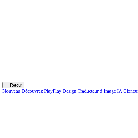
← Retour
Nouveau
Découvrez PlayPlay Design
Traducteur d’Image IA
Cloneu