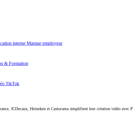
ation interne
Marque employeur
on & Formation
éo TikTok
nce, JCDecaux, Heineken et Castorama simplifient leur création vidéo avec P