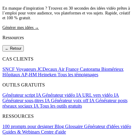
En manque d'inspiration ? Trouvez en 30 secondes des idées vidéo prêtes à
l’emploi pour votre audience, vos plateformes et vos sujets. Rapide, créatif
et 100 % gratuit.
Générer mes idées →
Ressources
← Retour
CAS CLIENTS
SNCF Voyageurs
JCDecaux
Air France
Castorama
Biomérieux
Hôpitaux AP-HM
Heineken
Tous les témoignages
OUTILS GRATUITS
Générateur script IA
Générateur vidéo IA
URL vers vidéo IA
Générateur sous-titres IA
Générateur voix off IA
Générateur posts
réseaux sociaux IA
Tous les outils gratuits
RESSOURCES
100 prompts pour designer
Blog
Glossaire
Générateur d'idées vidéo
Guides & Webinars
Centre d'aide