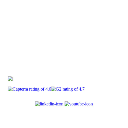
vidéos
Glossaire
Centre d'aide
PlayPlay vs
Canva
PlayPlay vs Premiere Pro
PlayPlay vs
CapCut
PlayPlay
Enterprise
Carrières
CGU
Mentions
légales
Confidentialité
Sécurité
Cookies
© 2017-2025
PlayPlay. Tous droits réservés