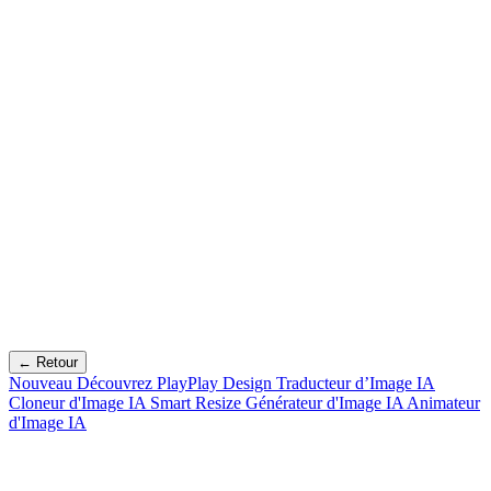
← Retour
Nouveau
Découvrez PlayPlay Design
Traducteur d’Image IA
Cloneur d'Image IA
Smart Resize
Générateur d'Image IA
Animateur
d'Image IA