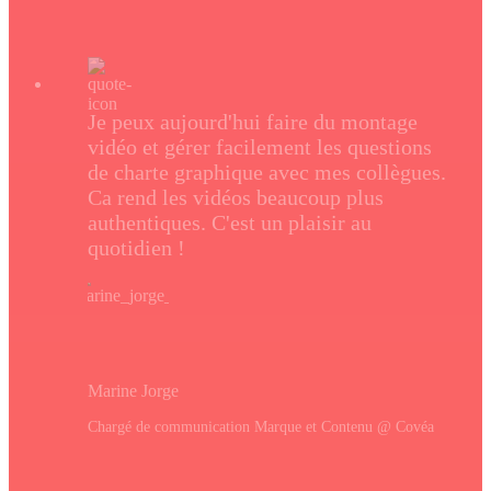
Je peux aujourd'hui faire du montage
vidéo et gérer facilement les questions
de charte graphique avec mes collègues.
Ca rend les vidéos beaucoup plus
authentiques. C'est un plaisir au
quotidien !
Marine Jorge
Chargé de communication Marque et Contenu @ Covéa