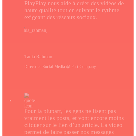
PlayPlay nous aide à créer des vidéos de
haute qualité tout en suivant le rythme
exigeant des réseaux sociaux.
Tania Rahman
Directrice Social Media @ Fast Company
Pour la plupart, les gens ne lisent pas
vraiment les posts, et vont encore moins
cliquer sur le lien d’un article. La vidéo
permet de faire passer nos messages