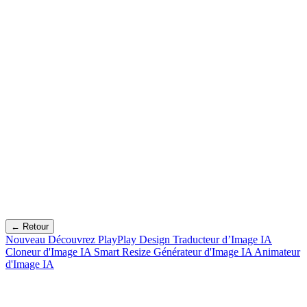
← Retour
Nouveau
Découvrez PlayPlay Design
Traducteur d’Image IA
Cloneur d'Image IA
Smart Resize
Générateur d'Image IA
Animateur
d'Image IA