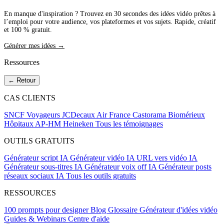
En manque d'inspiration ? Trouvez en 30 secondes des idées vidéo prêtes à
l’emploi pour votre audience, vos plateformes et vos sujets. Rapide, créatif
et 100 % gratuit.
Générer mes idées →
Ressources
← Retour
CAS CLIENTS
SNCF Voyageurs
JCDecaux
Air France
Castorama
Biomérieux
Hôpitaux AP-HM
Heineken
Tous les témoignages
OUTILS GRATUITS
Générateur script IA
Générateur vidéo IA
URL vers vidéo IA
Générateur sous-titres IA
Générateur voix off IA
Générateur posts
réseaux sociaux IA
Tous les outils gratuits
RESSOURCES
100 prompts pour designer
Blog
Glossaire
Générateur d'idées vidéo
Guides & Webinars
Centre d'aide