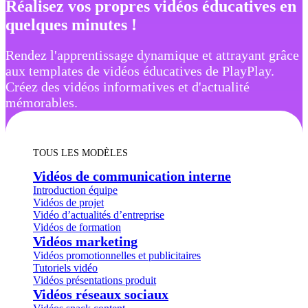
Réalisez vos propres vidéos éducatives en
quelques minutes !
Rendez l'apprentissage dynamique et attrayant grâce
aux templates de vidéos éducatives de PlayPlay.
Créez des vidéos informatives et d'actualité
mémorables.
TOUS LES MODÈLES
Vidéos de communication interne
Introduction équipe
Vidéos de projet
Vidéo d’actualités d’entreprise
Vidéos de formation
Vidéos marketing
Vidéos promotionnelles et publicitaires
Tutoriels vidéo
Vidéos présentations produit
Vidéos réseaux sociaux