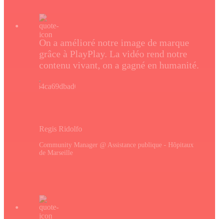
On a amélioré notre image de marque
grâce à PlayPlay. La vidéo rend notre
contenu vivant, on a gagné en humanité.
Regis Ridolfo
Community Manager @ Assistance publique - Hôpitaux
de Marseille