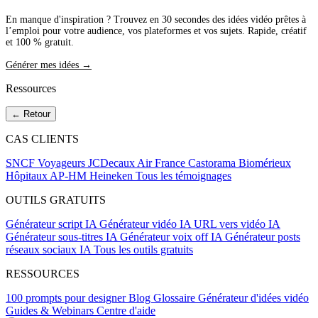
En manque d'inspiration ? Trouvez en 30 secondes des idées vidéo prêtes à
l’emploi pour votre audience, vos plateformes et vos sujets. Rapide, créatif
et 100 % gratuit.
Générer mes idées →
Ressources
← Retour
CAS CLIENTS
SNCF Voyageurs
JCDecaux
Air France
Castorama
Biomérieux
Hôpitaux AP-HM
Heineken
Tous les témoignages
OUTILS GRATUITS
Générateur script IA
Générateur vidéo IA
URL vers vidéo IA
Générateur sous-titres IA
Générateur voix off IA
Générateur posts
réseaux sociaux IA
Tous les outils gratuits
RESSOURCES
100 prompts pour designer
Blog
Glossaire
Générateur d'idées vidéo
Guides & Webinars
Centre d'aide