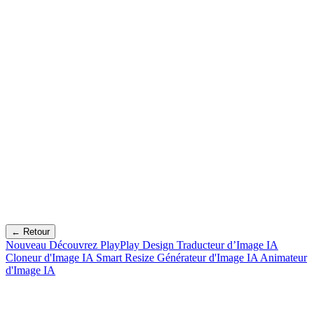
← Retour
Nouveau
Découvrez PlayPlay Design
Traducteur d’Image IA
Cloneur d'Image IA
Smart Resize
Générateur d'Image IA
Animateur
d'Image IA