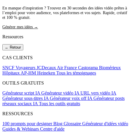
En manque d'inspiration ? Trouvez en 30 secondes des idées vidéo prêtes à
l’emploi pour votre audience, vos plateformes et vos sujets. Rapide, créatif
et 100 % gratuit.
Générer mes idées →
Ressources
← Retour
CAS CLIENTS
SNCF Voyageurs
JCDecaux
Air France
Castorama
Biomérieux
Hôpitaux AP-HM
Heineken
Tous les témoignages
OUTILS GRATUITS
Générateur script IA
Générateur vidéo IA
URL vers vidéo IA
Générateur sous-titres IA
Générateur voix off IA
Générateur posts
réseaux sociaux IA
Tous les outils gratuits
RESSOURCES
100 prompts pour designer
Blog
Glossaire
Générateur d'idées vidéo
Guides & Webinars
Centre d'aide