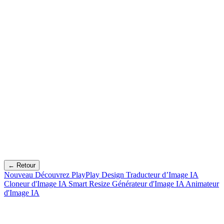
← Retour
Nouveau
Découvrez PlayPlay Design
Traducteur d’Image IA
Cloneur d'Image IA
Smart Resize
Générateur d'Image IA
Animateur
d'Image IA