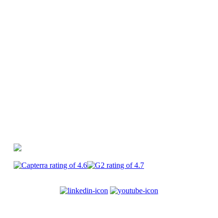
vidéos
Glossaire
Centre d'aide
PlayPlay vs
Canva
PlayPlay vs Premiere Pro
PlayPlay vs
CapCut
PlayPlay
Enterprise
Carrières
CGU
Mentions
légales
Confidentialité
Sécurité
Cookies
© 2017-2025
PlayPlay. Tous droits réservés