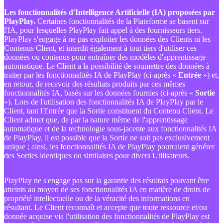
Les fonctionnalités d'Intelligence Artificielle (IA) proposées par
PlayPlay.
Certaines fonctionnalités de la Plateforme se basent sur
l'IA, pour lesquelles PlayPlay fait appel à des fournisseurs tiers.
PlayPlay s'engage à ne pas exploiter les données des Clients ni les
Contenus Client, et interdit également à tout tiers d'utiliser ces
données ou contenus pour entraîner des modèles d'apprentissage
automatique. Le Client a la possibilité de soumettre des données à
traiter par les fonctionnalités IA de PlayPlay (ci-après «
Entrée
») et,
en retour, de recevoir des résultats produits par ces mêmes
fonctionnalités IA, basés sur les données fournies (ci-après «
Sortie
»). Lors de l'utilisation des fonctionnalités IA de PlayPlay par le
Client, tant l'Entrée que la Sortie constituent du Contenu Client. Le
Client admet que, de par la nature même de l'apprentissage
automatique et de la technologie sous-jacente aux fonctionnalités IA
de PlayPlay, il est possible que la Sortie ne soit pas exclusivement
unique ; ainsi, les fonctionnalités IA de PlayPlay pourraient générer
des Sorties identiques ou similaires pour divers Utilisateurs.
PlayPlay ne s'engage pas sur la garantie des résultats pouvant être
atteints au moyen de ses fonctionnalités IA en matière de droits de
propriété intellectuelle ou de la véracité des informations en
résultant. Le Client reconnaît et accepte que toute ressource et/ou
donnée acquise via l'utilisation des fonctionnalités de PlayPlay est