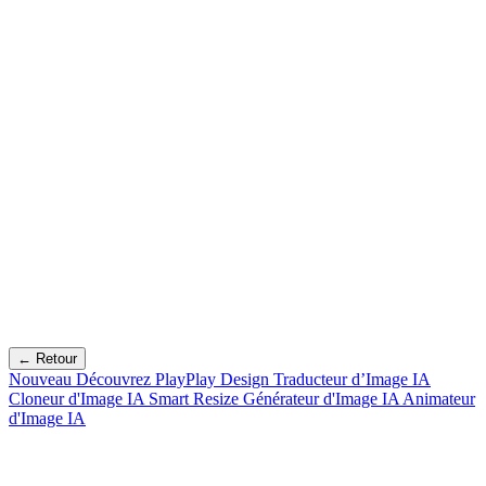
← Retour
Nouveau
Découvrez PlayPlay Design
Traducteur d’Image IA
Cloneur d'Image IA
Smart Resize
Générateur d'Image IA
Animateur
d'Image IA