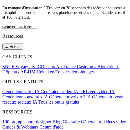
En manque d'inspiration ? Trouvez en 30 secondes des idées vidéo prêtes à
l’emploi pour votre audience, vos plateformes et vos sujets. Rapide, créatif
et 100 % gratuit.
Générer mes idées →
Ressources
← Retour
CAS CLIENTS
SNCF Voyageurs
JCDecaux
Air France
Castorama
Biomérieux
Hôpitaux AP-HM
Heineken
Tous les témoignages
OUTILS GRATUITS
Générateur script IA
Générateur vidéo IA
URL vers vidéo IA
Générateur sous-titres IA
Générateur voix off IA
Générateur posts
réseaux sociaux IA
Tous les outils gratuits
RESSOURCES
100 prompts pour designer
Blog
Glossaire
Générateur d'idées vidéo
Guides & Webinars
Centre d'aide