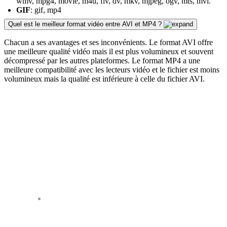
wmv, mpg4, movie, m4u, flv, dv, mkv, mjpeg, ogv, mts, mvi.
GIF
: gif, mp4
Quel est le meilleur format vidéo entre AVI et MP4 ?
Chacun a ses avantages et ses inconvénients. Le format AVI offre
une meilleure qualité vidéo mais il est plus volumineux et souvent
décompressé par les autres plateformes. Le format MP4 a une
meilleure compatibilité avec les lecteurs vidéo et le fichier est moins
volumineux mais la qualité est inférieure à celle du fichier AVI.
Nos clients parlent de
PlayPlay
80% de notre contenu sur les
réseaux sociaux est maintenant