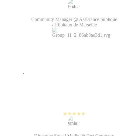
Regis Ridolfo
Community Manager @ Assistance publique
- Hôpitaux de Marseille
PlayPlay nous aide à créer des
vidéos de haute qualité tout en
suivant le rythme exigeant des
réseaux sociaux.
Tania Rahman
Directrice Social Media @ Fast Company