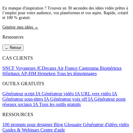
En manque d'inspiration ? Trouvez en 30 secondes des idées vidéo prêtes à
l’emploi pour votre audience, vos plateformes et vos sujets. Rapide, créatif
et 100 % gratuit.
Générer mes idées →
Ressources
← Retour
CAS CLIENTS
SNCF Voyageurs
JCDecaux
Air France
Castorama
Biomérieux
Hôpitaux AP-HM
Heineken
Tous les témoignages
OUTILS GRATUITS
Générateur script IA
Générateur vidéo IA
URL vers vidéo IA
Générateur sous-titres IA
Générateur voix off IA
Générateur posts
réseaux sociaux IA
Tous les outils gratuits
RESSOURCES
100 prompts pour designer
Blog
Glossaire
Générateur d'idées vidéo
Guides & Webinars
Centre d'aide