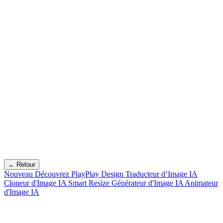
← Retour
Nouveau
Découvrez PlayPlay Design
Traducteur d’Image IA
Cloneur d'Image IA
Smart Resize
Générateur d'Image IA
Animateur
d'Image IA