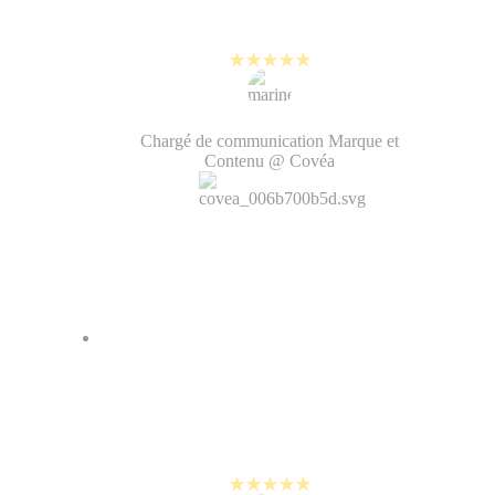
authentiques. C'est un plaisir au
quotidien !
Marine Jorge
Chargé de communication Marque et
Contenu @ Covéa
On a amélioré notre image de
marque grâce à PlayPlay. La vidéo
rend notre contenu vivant, on a
gagné en humanité.