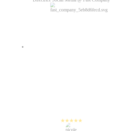
Pour la plupart, les gens ne lisent
pas vraiment les posts, et vont
encore moins cliquer sur le lien
d’un article. La vidéo permet de
faire passer nos messages
principaux d’une manière
beaucoup plus engageante que les
autres formats.