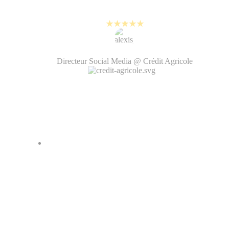
créé avec PlayPlay.
Alexis Bernard
Directeur Social Media @ Crédit Agricole
Je peux aujourd'hui faire du
montage vidéo et gérer facilement
les questions de charte graphique
avec mes collègues. Ca rend les
vidéos beaucoup plus