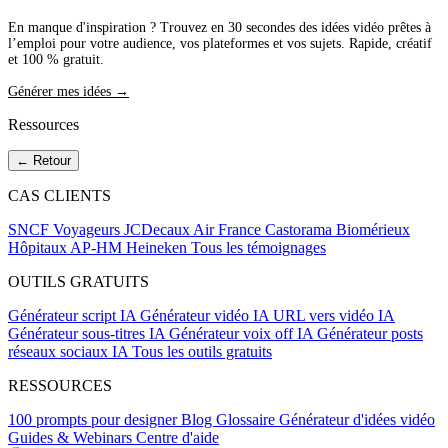
En manque d'inspiration ? Trouvez en 30 secondes des idées vidéo prêtes à
l’emploi pour votre audience, vos plateformes et vos sujets. Rapide, créatif
et 100 % gratuit.
Générer mes idées →
Ressources
← Retour
CAS CLIENTS
SNCF Voyageurs
JCDecaux
Air France
Castorama
Biomérieux
Hôpitaux AP-HM
Heineken
Tous les témoignages
OUTILS GRATUITS
Générateur script IA
Générateur vidéo IA
URL vers vidéo IA
Générateur sous-titres IA
Générateur voix off IA
Générateur posts
réseaux sociaux IA
Tous les outils gratuits
RESSOURCES
100 prompts pour designer
Blog
Glossaire
Générateur d'idées vidéo
Guides & Webinars
Centre d'aide