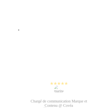
Je peux aujourd'hui faire du
montage vidéo et gérer facilement
les questions de charte graphique
avec mes collègues. Ca rend les
vidéos beaucoup plus
authentiques. C'est un plaisir au
quotidien !
Marine Jorge
Chargé de communication Marque et
Contenu @ Covéa