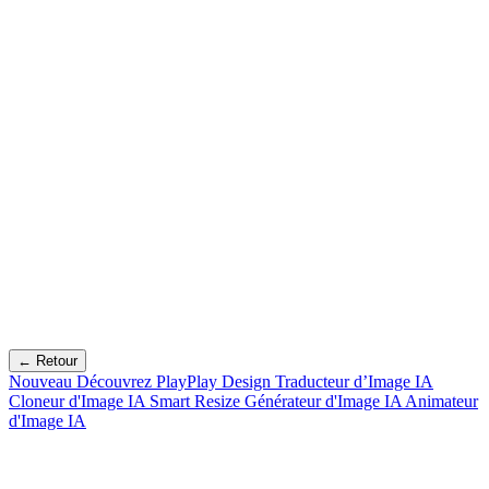
← Retour
Nouveau
Découvrez PlayPlay Design
Traducteur d’Image IA
Cloneur d'Image IA
Smart Resize
Générateur d'Image IA
Animateur
d'Image IA