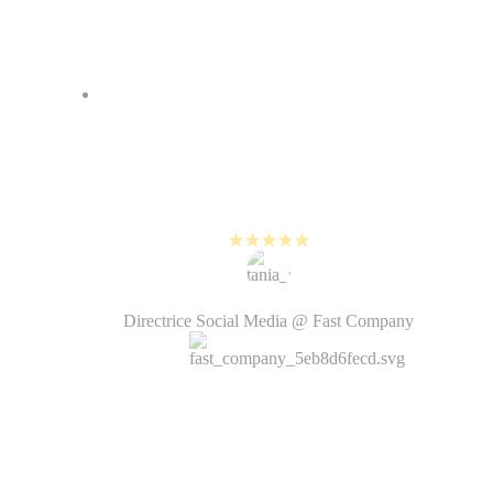
PlayPlay nous aide à créer des
vidéos de haute qualité tout en
suivant le rythme exigeant des
réseaux sociaux.
Tania Rahman
Directrice Social Media @ Fast Company