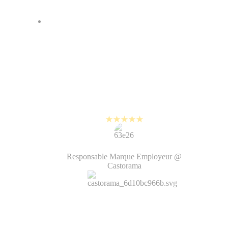
En découvrant PlayPlay, je me suis
dit : "voilà exactement ce qu’il me
faut !". Cet outil de création vidéo
est rapide et propose de nombreux
modèles déjà personnalisés. Cela
fait gagner un temps fou.
Valentine Dumont
Responsable Marque Employeur @
Castorama