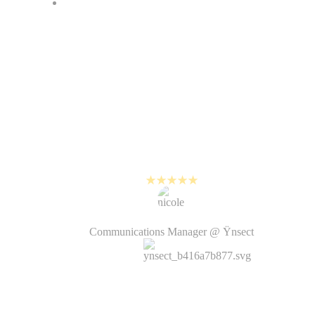
Pour la plupart, les gens ne lisent
pas vraiment les posts, et vont
encore moins cliquer sur le lien
d’un article. La vidéo permet de
faire passer nos messages
principaux d’une manière
beaucoup plus engageante que les
autres formats.
Nicole Vince
Communications Manager @ Ÿnsect