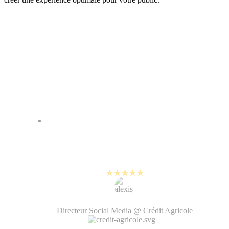
Nos clients parlent de
PlayPlay
80% de notre contenu sur les
réseaux sociaux est maintenant
créé avec PlayPlay.
Alexis Bernard
Directeur Social Media @ Crédit Agricole