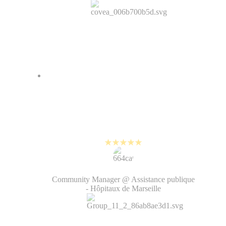
On a amélioré notre image de
marque grâce à PlayPlay. La vidéo
rend notre contenu vivant, on a
gagné en humanité.
Regis Ridolfo
Community Manager @ Assistance publique
- Hôpitaux de Marseille