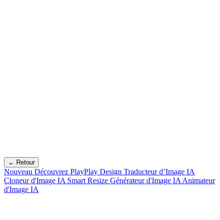
← Retour
Nouveau
Découvrez PlayPlay Design
Traducteur d’Image IA
Cloneur d'Image IA
Smart Resize
Générateur d'Image IA
Animateur
d'Image IA