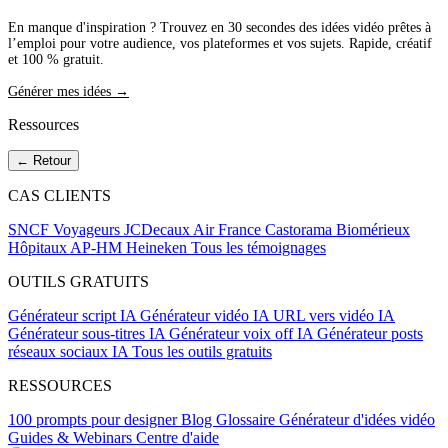
En manque d'inspiration ? Trouvez en 30 secondes des idées vidéo prêtes à
l’emploi pour votre audience, vos plateformes et vos sujets. Rapide, créatif
et 100 % gratuit.
Générer mes idées →
Ressources
← Retour
CAS CLIENTS
SNCF Voyageurs
JCDecaux
Air France
Castorama
Biomérieux
Hôpitaux AP-HM
Heineken
Tous les témoignages
OUTILS GRATUITS
Générateur script IA
Générateur vidéo IA
URL vers vidéo IA
Générateur sous-titres IA
Générateur voix off IA
Générateur posts
réseaux sociaux IA
Tous les outils gratuits
RESSOURCES
100 prompts pour designer
Blog
Glossaire
Générateur d'idées vidéo
Guides & Webinars
Centre d'aide