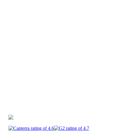
Ressources
Guides et webinars
Générateur d'idées
vidéos
Glossaire
Centre d'aide
PlayPlay vs
Canva
PlayPlay vs Premiere Pro
PlayPlay vs
CapCut
PlayPlay
Enterprise
Carrières
CGU
Mentions
légales
Confidentialité
Sécurité
Cookies