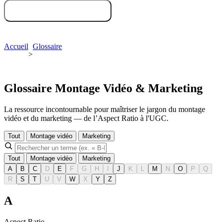
Essayez gratuitement
Demandez une démo
Accueil
Glossaire
>
Glossaire Montage Vidéo & Marketing
La ressource incontournable pour maîtriser le jargon du montage
vidéo et du marketing — de l’Aspect Ratio à l'UGC.
Tout
Montage vidéo
Marketing
Tout
Montage vidéo
Marketing
A
B
C
D
E
F
G
H
I
J
K
L
M
N
O
P
Q
R
S
T
U
V
W
X
Y
Z
A
Aspect Ratio