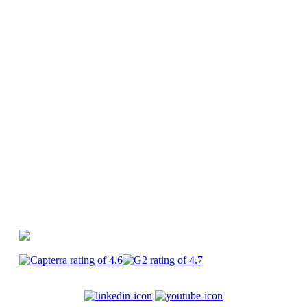
Guides et webinars
Générateur d'idées
vidéos
Glossaire
Centre d'aide
PlayPlay vs
Canva
PlayPlay vs Premiere Pro
PlayPlay vs
CapCut
PlayPlay
Enterprise
Carrières
CGU
Mentions
légales
Confidentialité
Sécurité
Cookies