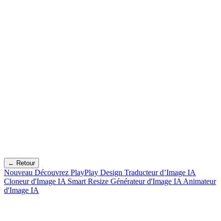
← Retour
Nouveau
Découvrez PlayPlay Design
Traducteur d’Image IA
Cloneur d'Image IA
Smart Resize
Générateur d'Image IA
Animateur
d'Image IA