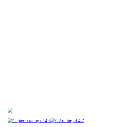
Ressources
Guides et webinars
Générateur d'idées
vidéos
Glossaire
Centre d'aide
PlayPlay vs
Canva
PlayPlay vs Premiere Pro
PlayPlay vs
CapCut
PlayPlay
Enterprise
Carrières
CGU
Mentions
légales
Confidentialité
Sécurité
Cookies