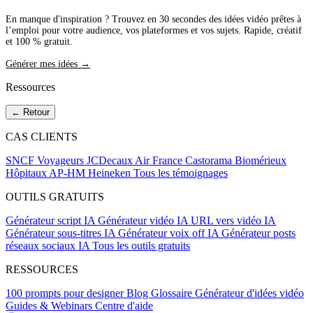
En manque d'inspiration ? Trouvez en 30 secondes des idées vidéo prêtes à
l’emploi pour votre audience, vos plateformes et vos sujets. Rapide, créatif
et 100 % gratuit.
Générer mes idées →
Ressources
← Retour
CAS CLIENTS
SNCF Voyageurs
JCDecaux
Air France
Castorama
Biomérieux
Hôpitaux AP-HM
Heineken
Tous les témoignages
OUTILS GRATUITS
Générateur script IA
Générateur vidéo IA
URL vers vidéo IA
Générateur sous-titres IA
Générateur voix off IA
Générateur posts
réseaux sociaux IA
Tous les outils gratuits
RESSOURCES
100 prompts pour designer
Blog
Glossaire
Générateur d'idées vidéo
Guides & Webinars
Centre d'aide