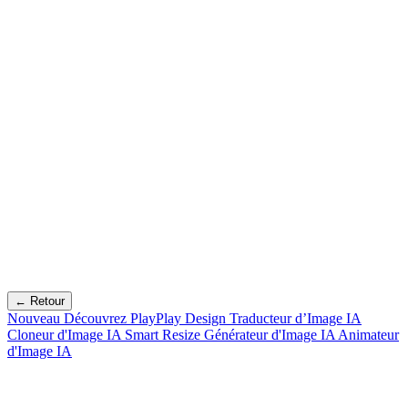
← Retour
Nouveau
Découvrez PlayPlay Design
Traducteur d’Image IA
Cloneur d'Image IA
Smart Resize
Générateur d'Image IA
Animateur
d'Image IA