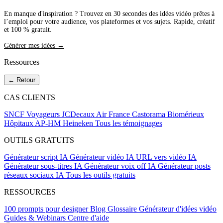
En manque d'inspiration ? Trouvez en 30 secondes des idées vidéo prêtes à
l’emploi pour votre audience, vos plateformes et vos sujets. Rapide, créatif
et 100 % gratuit.
Générer mes idées →
Ressources
← Retour
CAS CLIENTS
SNCF Voyageurs
JCDecaux
Air France
Castorama
Biomérieux
Hôpitaux AP-HM
Heineken
Tous les témoignages
OUTILS GRATUITS
Générateur script IA
Générateur vidéo IA
URL vers vidéo IA
Générateur sous-titres IA
Générateur voix off IA
Générateur posts
réseaux sociaux IA
Tous les outils gratuits
RESSOURCES
100 prompts pour designer
Blog
Glossaire
Générateur d'idées vidéo
Guides & Webinars
Centre d'aide