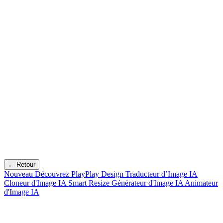
← Retour
Nouveau
Découvrez PlayPlay Design
Traducteur d’Image IA
Cloneur d'Image IA
Smart Resize
Générateur d'Image IA
Animateur
d'Image IA