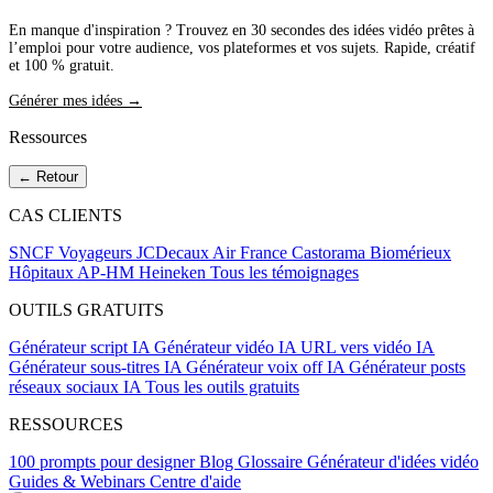
En manque d'inspiration ? Trouvez en 30 secondes des idées vidéo prêtes à
l’emploi pour votre audience, vos plateformes et vos sujets. Rapide, créatif
et 100 % gratuit.
Générer mes idées →
Ressources
← Retour
CAS CLIENTS
SNCF Voyageurs
JCDecaux
Air France
Castorama
Biomérieux
Hôpitaux AP-HM
Heineken
Tous les témoignages
OUTILS GRATUITS
Générateur script IA
Générateur vidéo IA
URL vers vidéo IA
Générateur sous-titres IA
Générateur voix off IA
Générateur posts
réseaux sociaux IA
Tous les outils gratuits
RESSOURCES
100 prompts pour designer
Blog
Glossaire
Générateur d'idées vidéo
Guides & Webinars
Centre d'aide