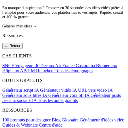
En manque d'inspiration ? Trouvez en 30 secondes des idées vidéo prêtes à
l’emploi pour votre audience, vos plateformes et vos sujets. Rapide, créatif
et 100 % gratuit.
Générer mes idées →
Ressources
← Retour
CAS CLIENTS
SNCF Voyageurs
JCDecaux
Air France
Castorama
Biomérieux
Hôpitaux AP-HM
Heineken
Tous les témoignages
OUTILS GRATUITS
Générateur script IA
Générateur vidéo IA
URL vers vidéo IA
Générateur sous-titres IA
Générateur voix off IA
Générateur posts
réseaux sociaux IA
Tous les outils gratuits
RESSOURCES
100 prompts pour designer
Blog
Glossaire
Générateur d'idées vidéo
Guides & Webinars
Centre d'aide