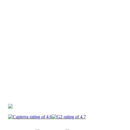
Guides et webinars
Générateur d'idées
vidéos
Glossaire
Centre d'aide
PlayPlay vs
Canva
PlayPlay vs Premiere Pro
PlayPlay vs
CapCut
PlayPlay
Enterprise
Carrières
CGU
Mentions
légales
Confidentialité
Sécurité
Cookies