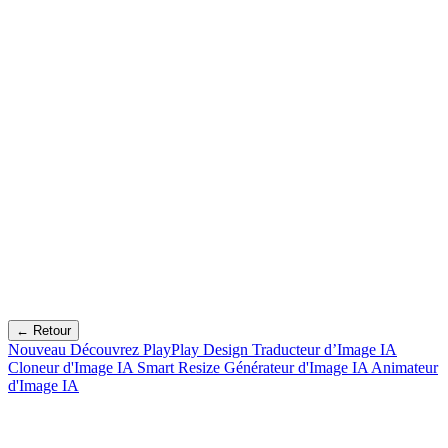
← Retour
Nouveau
Découvrez PlayPlay Design
Traducteur d’Image IA
Cloneur d'Image IA
Smart Resize
Générateur d'Image IA
Animateur
d'Image IA