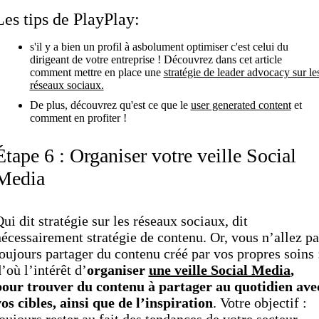
Les tips de PlayPlay:
s'il y a bien un profil à asbolument optimiser c'est celui du
dirigeant de votre entreprise ! Découvrez dans cet article
comment mettre en place une
stratégie de leader advocacy sur le
réseaux sociaux.
De plus, découvrez qu'est ce que le
user generated content
et
comment en profiter !
Étape 6 : Organiser votre veille Social
Media
ui dit stratégie sur les réseaux sociaux, dit
écessairement stratégie de contenu. Or, vous n’allez pa
oujours partager du contenu créé par vos propres soins 
’où l’intérêt d’
organiser
une veille Social Media
,
pour trouver du contenu à partager au quotidien ave
os cibles, ainsi que de l’inspiration
. Votre objectif :
oujours rester au fait des tendances de votre secteur.