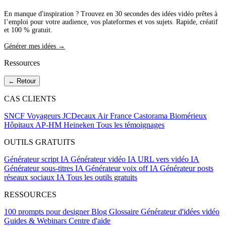
En manque d'inspiration ? Trouvez en 30 secondes des idées vidéo prêtes à
l’emploi pour votre audience, vos plateformes et vos sujets. Rapide, créatif
et 100 % gratuit.
Générer mes idées →
Ressources
← Retour
CAS CLIENTS
SNCF Voyageurs
JCDecaux
Air France
Castorama
Biomérieux
Hôpitaux AP-HM
Heineken
Tous les témoignages
OUTILS GRATUITS
Générateur script IA
Générateur vidéo IA
URL vers vidéo IA
Générateur sous-titres IA
Générateur voix off IA
Générateur posts
réseaux sociaux IA
Tous les outils gratuits
RESSOURCES
100 prompts pour designer
Blog
Glossaire
Générateur d'idées vidéo
Guides & Webinars
Centre d'aide