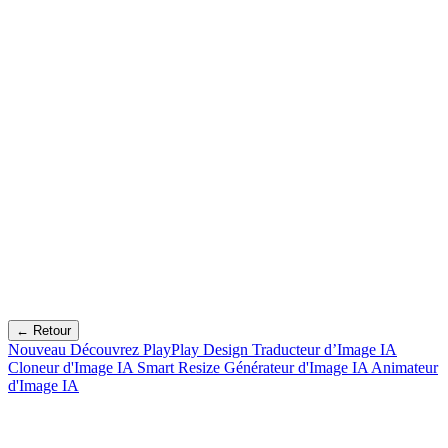
← Retour
Nouveau
Découvrez PlayPlay Design
Traducteur d’Image IA
Cloneur d'Image IA
Smart Resize
Générateur d'Image IA
Animateur
d'Image IA