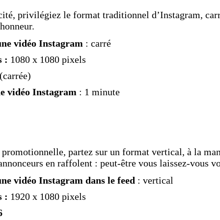
ité, privilégiez le format traditionnel d’Instagram, car
’honneur.
une vidéo Instagram
: carré
s :
1080 x 1080 pixels
(carrée)
e vidéo Instagram
: 1 minute
 promotionnelle, partez sur un format vertical, à la man
annonceurs en raffolent : peut-être vous laissez-vous vo
ne vidéo Instagram dans le feed
: vertical
s :
1920 x 1080 pixels
6