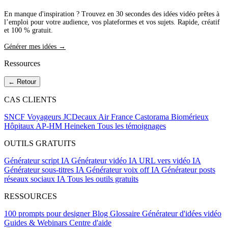
En manque d'inspiration ? Trouvez en 30 secondes des idées vidéo prêtes à
l’emploi pour votre audience, vos plateformes et vos sujets. Rapide, créatif
et 100 % gratuit.
Générer mes idées →
Ressources
← Retour
CAS CLIENTS
SNCF Voyageurs
JCDecaux
Air France
Castorama
Biomérieux
Hôpitaux AP-HM
Heineken
Tous les témoignages
OUTILS GRATUITS
Générateur script IA
Générateur vidéo IA
URL vers vidéo IA
Générateur sous-titres IA
Générateur voix off IA
Générateur posts
réseaux sociaux IA
Tous les outils gratuits
RESSOURCES
100 prompts pour designer
Blog
Glossaire
Générateur d'idées vidéo
Guides & Webinars
Centre d'aide