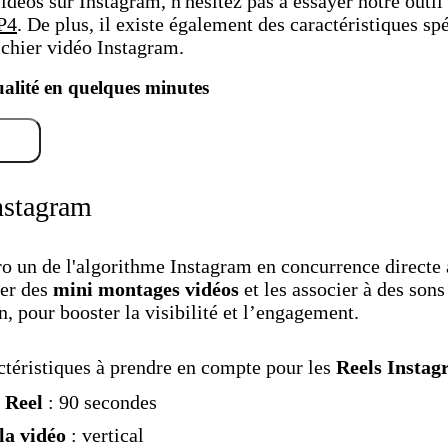
vidéos sur Instagram, n'hésitez pas à essayer notre outi
P4
. De plus, il existe également des caractéristiques sp
ichier vidéo Instagram.
alité en quelques minutes
ent
nstagram
ro un de l'algorithme Instagram en concurrence directe
éer des
mini montages vidéos
et les associer à des son
n, pour booster la visibilité et l’engagement.
actéristiques à prendre en compte pour les
Reels Insta
 Reel
: 90 secondes
la vidéo
: vertical