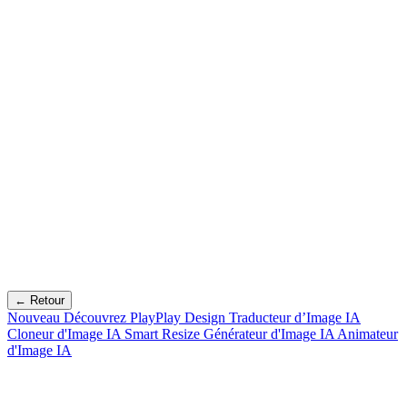
← Retour
Nouveau
Découvrez PlayPlay Design
Traducteur d’Image IA
Cloneur d'Image IA
Smart Resize
Générateur d'Image IA
Animateur
d'Image IA