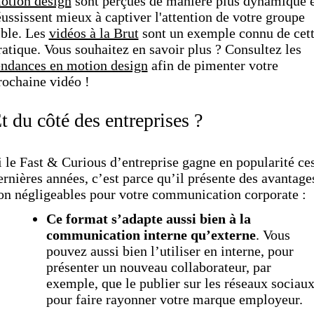
otion design
sont perçues de manière plus dynamique e
éussissent mieux à captiver l'attention de votre groupe
ible. Les
vidéos à la Brut
sont un exemple connu de cet
ratique. Vous souhaitez en savoir plus ? Consultez les
endances en motion design
afin de pimenter votre
rochaine vidéo !
t du côté des entreprises ?
i le Fast & Curious d’entreprise gagne en popularité ce
ernières années, c’est parce qu’il présente des avantage
on négligeables pour votre communication corporate :
Ce format s’adapte aussi bien à la
communication interne qu’externe
. Vous
pouvez aussi bien l’utiliser en interne, pour
présenter un nouveau collaborateur, par
exemple, que le publier sur les réseaux sociau
pour faire rayonner votre marque employeur.