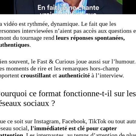
a vidéo est rythmée, dynamique. Le fait que les
ersonnes interviewées n’aient pas accès aux questions 
mont du tournage rend
leurs réponses spontanées,
uthentiques
.
ien souvent, le Fast & Curious joue aussi sur l’humour.
es moments de rire et les remarques hors-champ
pportent
croustillant
et
authenticité
à l’interview.
ourquoi ce format fonctionne-t-il sur les
éseaux sociaux ?
ue ce soit sur Instagram, Facebook, TikTok ou tout aut
éseau social,
l'immédiateté est clé pour capter
'attention
. Les internautes, au temps d’attention de plu