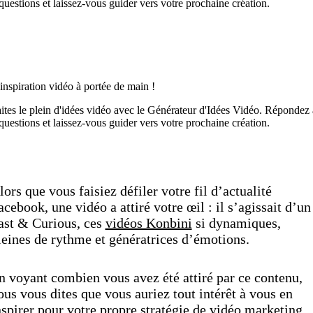
questions et laissez-vous guider vers votre prochaine création.
Découvrez maintenant
inspiration vidéo à portée de main !
ites le plein d'idées vidéo avec le Générateur d'Idées Vidéo. Répondez 
questions et laissez-vous guider vers votre prochaine création.
Découvrez maintenant
lors que vous faisiez défiler votre fil d’actualité
acebook, une vidéo a attiré votre œil : il s’agissait d’un
ast & Curious, ces
vidéos Konbini
si dynamiques,
leines de rythme et génératrices d’émotions.
n voyant combien vous avez été attiré par ce contenu,
ous vous dites que vous auriez tout intérêt à vous en
nspirer pour votre propre stratégie de vidéo marketing.