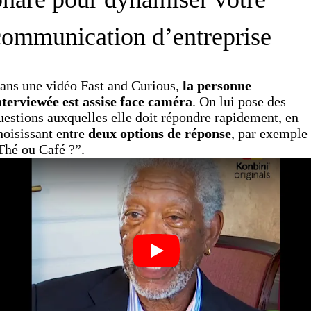
communication d’entreprise
ans une vidéo Fast and Curious,
la personne
nterviewée est assise face caméra
. On lui pose des
uestions auxquelles elle doit répondre rapidement, en
hoisissant entre
deux options de réponse
, par exemple
Thé ou Café ?”.
Play