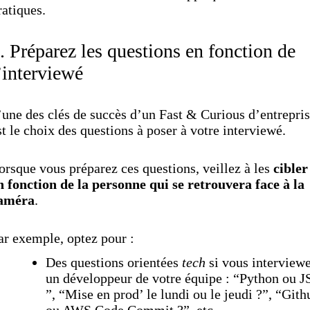
ratiques.
. Préparez les questions en fonction de
’interviewé
’une des clés de succès d’un Fast & Curious d’entrepri
st le choix des questions à poser à votre interviewé.
orsque vous préparez ces questions, veillez à les
cibler
n fonction de la personne qui se retrouvera face à la
améra
.
ar exemple, optez pour :
Des questions orientées
tech
si vous interview
un développeur de votre équipe : “Python ou J
”, “Mise en prod’ le lundi ou le jeudi ?”, “Gith
ou AWS Code Commit ?”, etc.