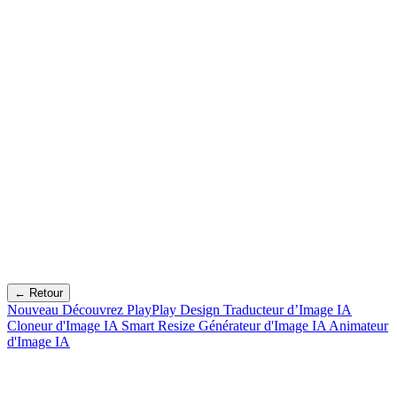
← Retour
Nouveau
Découvrez PlayPlay Design
Traducteur d’Image IA
Cloneur d'Image IA
Smart Resize
Générateur d'Image IA
Animateur
d'Image IA