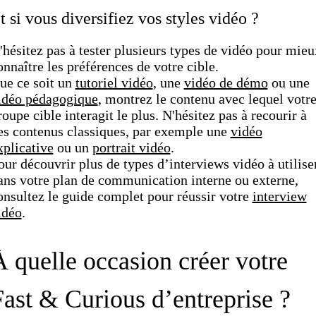
t si vous diversifiez vos styles vidéo ?
'hésitez pas à tester plusieurs types de vidéo pour mieu
onnaître les préférences de votre cible.
ue ce soit un
tutoriel vidéo
, une
vidéo de démo
ou une
idéo pédagogique
, montrez le contenu avec lequel votr
roupe cible interagit le plus. N'hésitez pas à recourir à
es contenus classiques, par exemple une
vidéo
xplicative
ou un
portrait vidéo
.
our découvrir plus de types d’interviews vidéo à utilise
ans votre plan de communication interne ou externe,
onsultez le guide complet pour réussir votre
interview
idéo
.
À quelle occasion créer votre
Fast & Curious d’entreprise ?