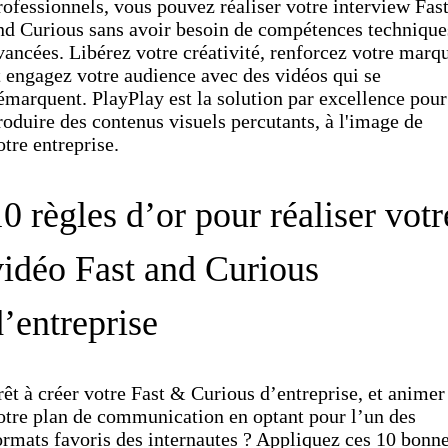
rofessionnels, vous pouvez réaliser votre interview Fas
nd Curious sans avoir besoin de compétences technique
vancées. Libérez votre créativité, renforcez votre marq
t engagez votre audience avec des vidéos qui se
émarquent. PlayPlay est la solution par excellence pour
roduire des contenus visuels percutants, à l'image de
otre entreprise.
0 règles d’or pour réaliser votr
vidéo Fast and Curious
’entreprise
rêt à créer votre Fast & Curious d’entreprise, et animer
otre plan de communication en optant pour l’un des
ormats favoris des internautes ? Appliquez ces 10 bonn