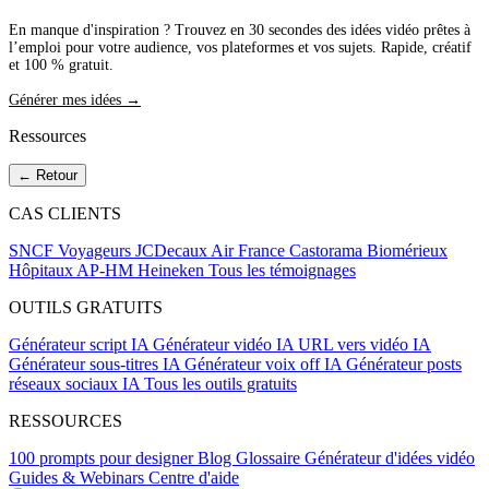
En manque d'inspiration ? Trouvez en 30 secondes des idées vidéo prêtes à
l’emploi pour votre audience, vos plateformes et vos sujets. Rapide, créatif
et 100 % gratuit.
Générer mes idées →
Ressources
← Retour
CAS CLIENTS
SNCF Voyageurs
JCDecaux
Air France
Castorama
Biomérieux
Hôpitaux AP-HM
Heineken
Tous les témoignages
OUTILS GRATUITS
Générateur script IA
Générateur vidéo IA
URL vers vidéo IA
Générateur sous-titres IA
Générateur voix off IA
Générateur posts
réseaux sociaux IA
Tous les outils gratuits
RESSOURCES
100 prompts pour designer
Blog
Glossaire
Générateur d'idées vidéo
Guides & Webinars
Centre d'aide