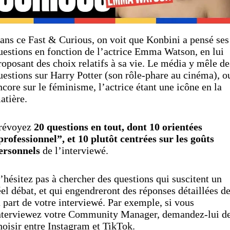
ans ce Fast & Curious, on voit que Konbini a pensé ses
uestions en fonction de l’actrice Emma Watson, en lui
roposant des choix relatifs à sa vie. Le média y mêle de
uestions sur Harry Potter (son rôle-phare au cinéma), o
ncore sur le féminisme, l’actrice étant une icône en la
atière.
révoyez
20 questions en tout, dont 10 orientées
professionnel”, et 10 plutôt centrées sur les goûts
ersonnels
de l’interviewé.
’hésitez pas à chercher des questions qui suscitent un
éel débat, et qui engendreront des réponses détaillées d
a part de votre interviewé. Par exemple, si vous
nterviewez votre Community Manager, demandez-lui d
hoisir entre Instagram et TikTok.