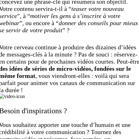
concevez une phrase-clé qui résumera son objectif.
Votre contenu servira-t-il à “
teaser votre nouveau
service
”, à “
motiver les gens à s’inscrire à votre
webinar
”, ou encore à “
donner des conseils pour mieux
se servir de votre produit
” ?
Votre cerveau continue à produire des dizaines d’idées
de messages-clés à la minute ? Pas de souci : réservez-
en certains pour de prochaines vidéos courtes. Peut-êtr
des idées de séries de micro-vidéos, fondées sur le
même format
, vous viendront-elles : voilà qui sera
parfait pour animer vos canaux de communication sur
la durée !
Besoin d'inspirations ?
Vous souhaitez apporter une touche d’humain et une
crédibilité à votre communication ? Tournez des
portraits vidéo
et présentez, face caméra, un