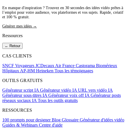
En manque d'inspiration ? Trouvez en 30 secondes des idées vidéo prêtes à
l’emploi pour votre audience, vos plateformes et vos sujets. Rapide, créatif
et 100 % gratuit.
Générer mes idées →
Ressources
← Retour
CAS CLIENTS
SNCF Voyageurs
JCDecaux
Air France
Castorama
Biomérieux
Hôpitaux AP-HM
Heineken
Tous les témoignages
OUTILS GRATUITS
Générateur script IA
Générateur vidéo IA
URL vers vidéo IA
Générateur sous-titres IA
Générateur voix off IA
Générateur posts
réseaux sociaux IA
Tous les outils gratuits
RESSOURCES
100 prompts pour designer
Blog
Glossaire
Générateur d'idées vidéo
Guides & Webinars
Centre d'aide