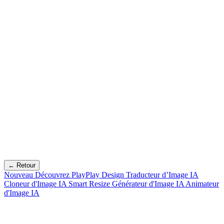
← Retour
Nouveau
Découvrez PlayPlay Design
Traducteur d’Image IA
Cloneur d'Image IA
Smart Resize
Générateur d'Image IA
Animateur
d'Image IA