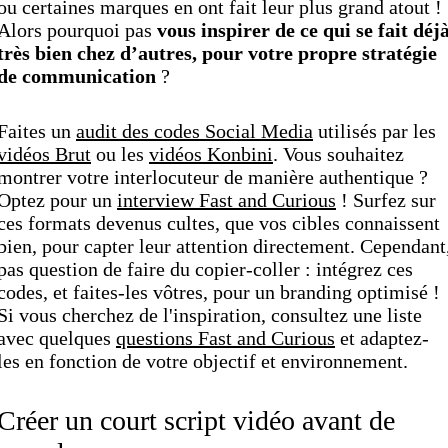
ou certaines marques en ont fait leur plus grand atout !
Alors pourquoi pas
vous inspirer de ce qui se fait déj
très bien chez d’autres, pour votre propre stratégie
de communication
?
Faites un
audit des codes Social Media
utilisés par les
vidéos Brut
ou les
vidéos Konbini
. Vous souhaitez
montrer votre interlocuteur de manière authentique ?
Optez pour un
interview Fast and Curious
! Surfez sur
ces formats devenus cultes, que vos cibles connaissent
bien, pour capter leur attention directement. Cependant
pas question de faire du copier-coller : intégrez ces
codes, et faites-les vôtres, pour un branding optimisé !
Si vous cherchez de l'inspiration, consultez une liste
avec quelques
questions Fast and Curious
et adaptez-
les en fonction de votre objectif et environnement.
Créer un court script vidéo avant de