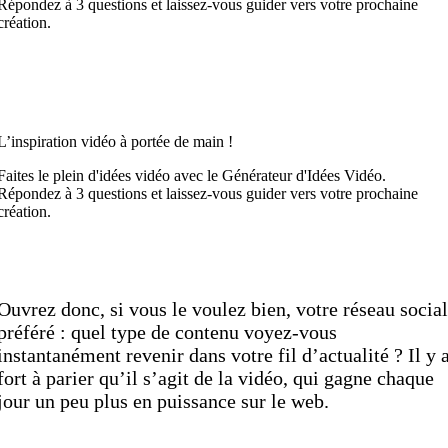
Répondez à 3 questions et laissez-vous guider vers votre prochaine
création.
Découvrez maintenant
L’inspiration vidéo à portée de main !
Faites le plein d'idées vidéo avec le Générateur d'Idées Vidéo.
Répondez à 3 questions et laissez-vous guider vers votre prochaine
création.
Découvrez maintenant
Ouvrez donc, si vous le voulez bien, votre réseau social
préféré : quel type de contenu voyez-vous
instantanément revenir dans votre fil d’actualité ? Il y 
fort à parier qu’il s’agit de la vidéo, qui gagne chaque
jour un peu plus en puissance sur le web.